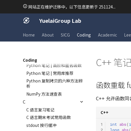
Python 笔记 | 列表 list
网站正在维护迁移中，以下信息更新于 251124...
Python 笔记 | 字典 dict
Python 笔记 | 循环结构
YuelaiGroup Lab
Python 笔记 | 函数定义与调用
Python 笔记 | 使用模块
Home
About
SICG
Coding
Academic
Lee
Python 笔记 | 面向对象
Python 笔记 | 文件操作
Python 笔记 | 异常处理
C++ 笔
Coding
Python 笔记 | 高阶和匿名函数
Python 笔记 | 常用库推荐
Python 复制拷贝的六种方法辨
函数重载 func
析
NumPy 方法速查表
C++ 允许函数同
C
C 语言复习笔记
C++
C 语言期末考试常用函数
1
int
abs
(
stdout 按行缓冲
2
long
abs