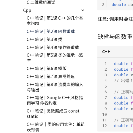
C 二维数组调试
3
double
ab
Cpp
C++ 笔记 | 第1课 C++ 的几个基
注意: 调用时要
本问题
C++ 笔记 | 第2课 函数重载
缺省与函数重
C++ 笔记 | 第3课 类
C++ 笔记 | 第4课 操作符重载
C++
C++ 笔记 | 第5课 类的继承与派
生
 1
double
f
C++ 笔记 | 第6课 模版
 2
double
f
 3
double
x
C++ 笔记 | 第7课 异常处理
 4
// 出错
C++ 笔记 | 第8课 流类库的输入
 5
与输出
 6
// 正确
C++ 笔记 | Google C++ 风格指
 7
double
f
南学习 命名约定
 8
double
f
 9
double
x
C++ 笔记 | 类数据成员 const
10
static
11
// 正确
C++ 笔记｜类的应用实例：单链
12
double
f
表封装