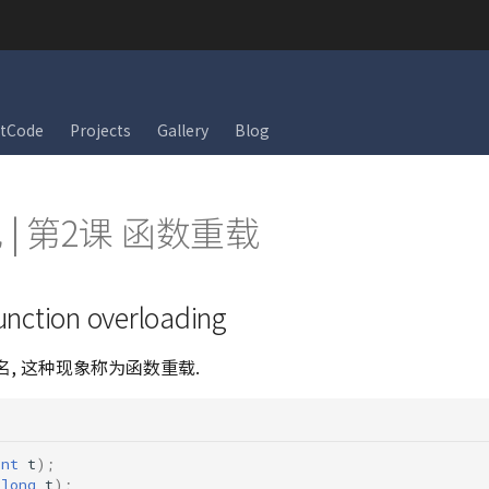
tCode
Projects
Gallery
Blog
记 | 第2课 函数重载
tion overloading
名, 这种现象称为函数重载.
int
t
);
(
long
t
);