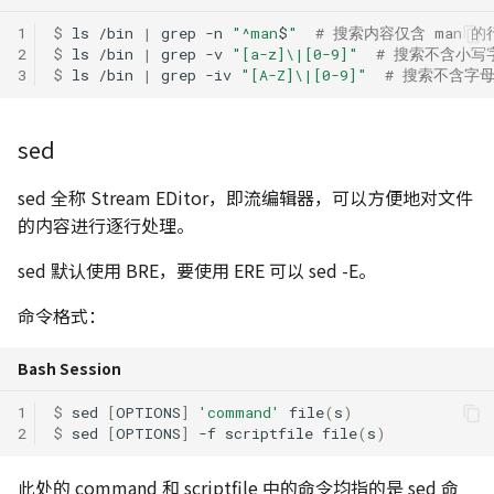
1
$ 
ls
/bin
|
grep
-n
"^man
$
"
# 搜索内容仅含 man 
2
$ 
ls
/bin
|
grep
-v
"[a-z]\|[0-9]"
# 搜索不含小写
3
$ 
ls
/bin
|
grep
-iv
"[A-Z]\|[0-9]"
# 搜索不含字
sed
sed 全称 Stream EDitor，即流编辑器，可以方便地对文件
的内容进行逐行处理。
sed 默认使用 BRE，要使用 ERE 可以 sed -E。
命令格式：
Bash Session
1
$ 
sed
[
OPTIONS
]
'command'
file
(
s
)
2
$ 
sed
[
OPTIONS
]
-f
scriptfile
file
(
s
)
此处的 command 和 scriptfile 中的命令均指的是 sed 命