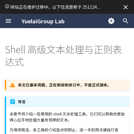
网站正在维护迁移中，以下信息更新于 251124...
正
YuelaiGroup Lab
在
关于我
macOS 使用技巧
记号约定
Markdown 教程
章节编写指导
Linux 手册 | 终端快捷键
前端开发
数据结构与算法
Research
二分查找
TodoList Server
「2025·成都行」
归档
拓展阅读
拓展阅读
拓展阅读
拓展阅读
拓展阅读
拓展阅读
拓展阅读
拓展阅读
CSS
Golang
常用排序
Python 虚拟环境
C 语言复习笔记
C++ 笔记 | 第1课 C++ 的
LaTeX
线性代数
VASP 安装教程
34. 在排序数组中查找元素
15. 三数之和
54. 螺旋矩阵
28. 找出字符串中第一个匹
19. 删除链表的倒数第 N 
150. 逆波兰表达式求值
239. 滑动窗口最大值
76. 最小覆盖子串
94/144/145. 二叉树的前/中
17. 电话号码的字母组合
45. 跳跃游戏 II
63. 不同路径 II
42. 接雨水
Day 1
2025
公告
初
Shell 高级文本处理与正则表
基本问题
第一个和最后一个位置
项的下标
点
后序遍历
始
关于悦来
man 文档的一些示例
演示文稿规格
Linux 手册 | 文件管理命令
后端开发
Python
Writing
双指针
RedisMQ
分类
思考题解答
思考题解答
思考题解答
思考题解答
思考题解答
思考题解答
中间件
Python 笔记 | print 函数
C 语言期末考试常用函数
Markdown
泰勒级数
VASP 简明教程
18. 四数之和
59. 螺旋矩阵 II
347. 前 K 个高频元素
209. 长度最小的子数组
37. 解数独
53. 最大子数组和
70. 爬楼梯
84. 柱状图中最大的矩形
Day 2
2024
技术
达式
C++ 笔记 | 第2课 函数重载
35. 搜索插入位置
151.反转字符串中的单词
142. 环形链表 II
98. 验证二叉搜索树
化
其他的 Linux 发行版：技术差
Linux 手册 | 用户管理命令
C
Mathematics
模拟
Rapid Authorization
Python 笔记 | 常用数据类
stdout 按行缓冲
MkDocs 常用语法
微分方程手册
26. 删除有序数组中的重复
904. 水果成篮
40. 组合总和 II
122. 买卖股票的最佳时机 I
72. 编辑距离
496/503. 下一个更大元素 I/
Day 3
日常
搜
异简介
C++ 笔记 | 第3课 类
69. x 的平方根
459. 重复的子字符串
160. 相交链表
101. 对称二叉树
Linux 手册 | 压缩命令
Cpp
Materials Science
字符串
Python 笔记 | input 函数
C 二维数组调试
Sympy 库计算矩阵行列式
283. 移动零
47. 全排列 II
134. 加油站
96. 不同的二叉搜索树
739. 每日温度
Day 4
索
本文已基本完稿，正在审阅和修订中，不是正式版本。
C++ 笔记 | 第4课 操作符
367. 有效的完全平方数
102. 二叉树的层序遍历
引
Linux 手册 | 查找命令
链表
Python 笔记 | 条件语句
844. 比较含退格的字符串
51. N DOUDOU
135. 分发糖果
115. 不同的子序列
导言
擎
C++ 笔记 | 第5课 类的继
704. 二分查找
106. 从中序与后序遍历序
派生
构造二叉树
栈
Python 笔记 | 列表 list
977. 有序数组的平方
77. 组合
376. 摆动序列
121-123/188. 买卖股票的
本章节将介绍一些常用的 shell 文本处理工具，它们可以帮助你更加
得心应手地处理大量有规律的文本。
佳时机 I-IV
C++ 笔记 | 第6课 模版
110. 平衡二叉树
队列
Python 笔记 | 字典 dict
93. 复原 IP 地址
406. 根据身高重建队列
为保持简洁，各工具的介绍皆点到即止，进一步的用法请自行查