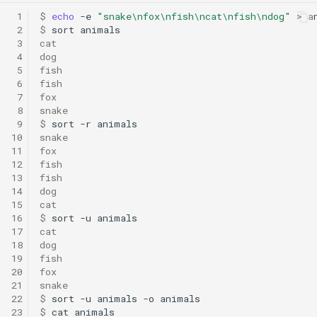
应对 OJ 系统的策略
Python 复制拷贝的六种方
474. 一和零
 1
$ 
echo
-e
"snake\nfox\nfish\ncat\nfish\ndog"
>
 2
$ 
sort
辨析
 3
cat
494. 目标和
 4
dog
NumPy 方法速查表
 5
fish
516. 最长回文子序列
 6
fish
 7
fox
 8
snake
518. 零钱兑换 II
 9
$ 
sort
-r
10
snake
11
fox
583. 两个字符串的删除操
12
fish
13
fish
647. 回文子串
14
dog
15
cat
16
$ 
sort
-u
718. 最长重复子数组
17
cat
18
dog
746. 使用最小花费爬楼梯
19
fish
20
fox
21
snake
1035/1143. 不相交的线/
22
$ 
sort
-u
animals
-o
公共子序列
23
$ 
cat