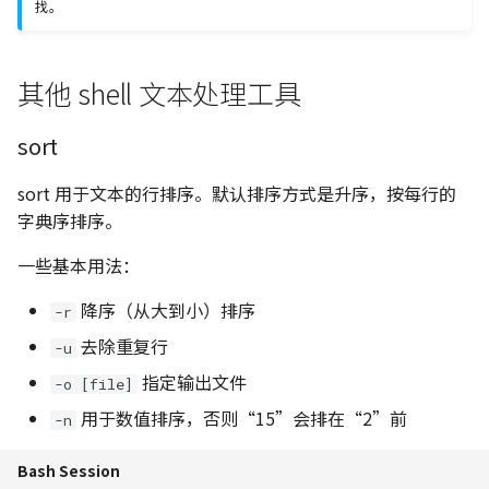
139. 单词拆分
找。
C++ 笔记 | 第7课 异常处理
113. 路径总和 II
滑动窗口
Python 笔记 | 循环结构
131. 分割回文串
452. 用最少数量的箭引爆
球
213. 打家劫舍 II
其他 shell 文本处理工具
C++ 笔记 | 第8课 流类库
222. 完全二叉树的节点个
二叉树
Python 笔记 | 函数定义与
332. 重新安排行程
入与输出
用
763. 划分字母区间
300. 最长递增子序列
236. 二叉树的最近公共祖
Backtracking
491. 非递减子序列
sort
C++ 笔记 | Google C++ 
Python 笔记 | 使用模块
968. 监控二叉树
309. 买卖股票的最佳时机
指南学习 命名约定
sort 用于文本的行排序。默认排序方式是升序，按每行的
257. 二叉树的所有路径
冷冻期
贪心算法
字典序排序。
Python 笔记 | 面向对象
1005. K 次取反后最大化
C++ 笔记 | 类数据成员 con
450. 删除二叉搜索树中的
组和
322. 零钱兑换
动态规划
一些基本用法：
static
点
Python 笔记 | 文件操作
337. 打家劫舍 III
单调栈
降序（从大到小）排序
-r
C++ 笔记｜类的应用实例
513. 找树左下角的值
Python 笔记 | 异常处理
去除重复行
-u
链表封装
343. 整数拆分
538. 把二叉搜索树转换为
Python 笔记 | 高阶和匿名
指定输出文件
-o [file]
C++ 实例 | 栈类模版
加树
数
377. 组合总和 Ⅳ
用于数值排序，否则“15”会排在“2”前
-n
C++ 期末考试复习
669. 修剪二叉搜索树
Python 笔记 | 常用库推荐
416. 分割等和子集
Bash Session