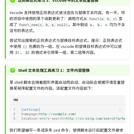
正则表达式练习 3：Vscode 中的文本批量替换
Vscode 支持使用正则表达式语法查找与替换文本内容。有一天，你
的项目中使用的某个函数更新了：调用方式从
变
func1(a, b, c)
成了
。其中假设
、
、
均为不含
func1_new(c, b, a, null)
a
b
c
逗号的表达式。
尝试写出搜索的正则表达式与替换目标表达式。提示：正则表达式
中使用
包裹的为一组，在 vscode 的替换目标表达式中可以使
()
用
、
的格式来引用第一组、第二组等内容。
$1
$2
Shell 文本处理工具练习 1：文件内容替换
某 shell 脚本会随着图形界面启动而启动，启动后会根据环境变量替
换某程序配置文件的内容。该配置文件内容如下：
INI
1
[settings]
2
homepage
=
http://example.com/
3
location-entry-search
=
http://cn.bing.com/search?q=%s
我们希望编写一条或多条 sed 命令，使得脚本运行后配置文件被修