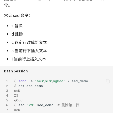
令。
常见 sed 命令：
s 替换
d 删除
c 选定行改成新文本
a 当前行下插入文本
i 当前行上插入文本
Bash Session
 1
$ 
echo
-e
"seD\nIS\ngOod"
>
 2
$ 
cat
 3
seD
 4
IS
 5
gOod
 6
$ 
sed
"2d"
sed_demo
# 删除第二行
 7
seD