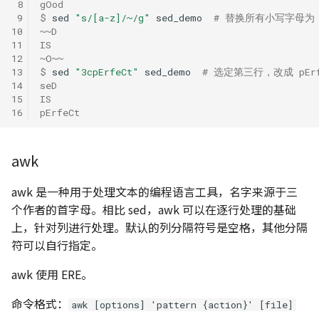
 8
gOod
 9
$ 
sed
"s/[a-z]/~/g"
sed_demo
# 替换所有小写字母为 
10
~~D
11
IS
12
~O~~
13
$ 
sed
"3cpErfeCt"
sed_demo
# 选定第三行，改成 pErf
14
seD
15
IS
16
pErfeCt
awk
awk 是一种用于处理文本的编程语言工具，名字来源于三
个作者的首字母。相比 sed，awk 可以在逐行处理的基础
上，针对列进行处理。默认的列分隔符号是空格，其他分隔
符可以自行指定。
awk 使用 ERE。
命令格式：
awk [options] 'pattern {action}' [file]