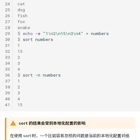
24
cat
25
dog
26
fish
27
fox
28
snake
29
$ 
echo
-e
"1\n2\n15\n3\n4"
>
30
$ 
sort
31
1
32
15
33
2
34
3
35
4
36
$ 
sort
-n
37
1
38
2
39
3
40
4
41
15
sort 的结果会受到本地化配置的影响
在使用 sort 时，一个比如容易忽视的问题是当前的本地化配置对结