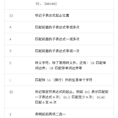
、
9]
[abcde]
标记子表达式起止位置
()
匹配前面的子表达式零或多次
*
匹配前面的子表达式一或多次
+
匹配前面的子表达式零或一次
?
转义字符，除了常用转义外，还有：
匹配单
\
\b
词边界；
匹配非单词边界等
\B
匹配除
（换行）外的任意单个字符
.
\n
标记限定符表达式的起止。例如
表示匹配前
{}
{n}
一子表达式 n 次；
匹配至少 n 次；
{n,}
{n,m}
匹配 n 至 m 次
表明前后两项二选一
|