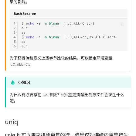
果的影响。
Bash Session
1
$ 
echo
-e
'a b\naa'
|
LC_ALL
=
C
2
a b
3
aa
4
$ 
echo
-e
'a b\naa'
|
LC_ALL
=
en_US.UTF-8
5
aa
6
a b
为了获得传统意义上逐字节比较的结果，可以指定环境变量
。
LC_ALL=C
小知识
为什么有必要存在
参数？试试重定向输出到原文件会发生什么
-o
吧。
uniq
uniq 也可以用来排除重复的行，但是仅对连续的重复行生