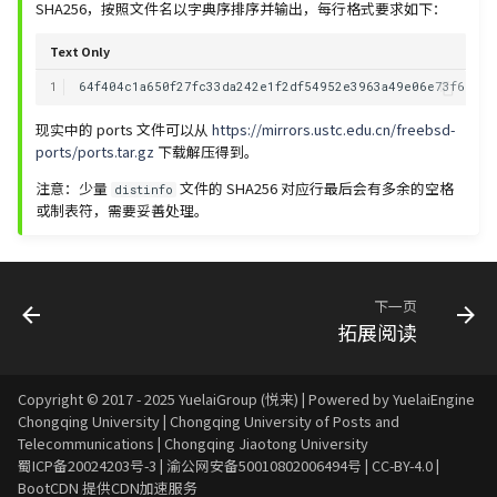
SHA256，按照文件名以字典序排序并输出，每行格式要求如下：
Text Only
1
现实中的 ports 文件可以从
https://mirrors.ustc.edu.cn/freebsd-
ports/ports.tar.gz
下载解压得到。
注意：少量
文件的 SHA256 对应行最后会有多余的空格
distinfo
或制表符，需要妥善处理。
下一页
拓展阅读
Copyright © 2017 - 2025 YuelaiGroup (悦来) | Powered by YuelaiEngine
Chongqing University
|
Chongqing University of Posts and
Telecommunications
|
Chongqing Jiaotong University
蜀ICP备20024203号-3
|
渝公网安备50010802006494号
|
CC-BY-4.0
|
BootCDN
提供CDN加速服务