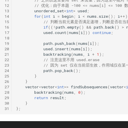
12
// 优化：由于本题 -100 <= nums[i] <=
13
unordered_set
<
int
>
used
;
14
for
(
int
i
=
begin
;
i
<
nums
.
size
();
i
++
)
15
// 判断当前元素是否满足递增，判断是否在当
16
if
((
!
path
.
empty
()
&&
path
.
back
()
>
17
used
.
count
(
nums
[
i
]))
continue
;
18
19
path
.
push_back
(
nums
[
i
]);
20
used
.
insert
(
nums
[
i
]);
21
backtracking
(
nums
,
i
+
1
);
22
// 注意这里不用 used.erase
23
// 因为 set 仅在当前层生效，作用域仅在某一
24
path
.
pop_back
();
25
}
26
}
27
vector
<
vector
<
int
>>
findSubsequences
(
vector
<
28
backtracking
(
nums
,
0
);
29
return
result
;
30
}
31
};