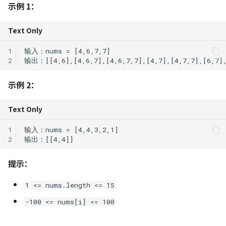
139. 单词拆分
示例 1：
113. 路径总和 II
C++ 笔记 | 第7课 异常处理
452. 用最少数量的箭引爆气
树莓派入门指南
Python 笔记 | 循环结构
球
213. 打家劫舍 II
Text Only
222. 完全二叉树的节点个数
C++ 笔记 | 第8课 流类库
USTC Linux 101
Python 笔记 | 函数定义与
入与输出
1
763. 划分字母区间
300. 最长递增子序列
用
2
236. 二叉树的最近公共祖先
Linux 小手册
C++ 笔记 | Google C++ 
968. 监控二叉树
309. 买卖股票的最佳时机含
Python 笔记 | 使用模块
示例 2：
指南学习 命名约定
257. 二叉树的所有路径
冷冻期
1005. K 次取反后最大化的数
Python 笔记 | 面向对象
Text Only
C++ 笔记 | 类数据成员 con
450. 删除二叉搜索树中的节
组和
322. 零钱兑换
static
点
Python 笔记 | 文件操作
1
337. 打家劫舍 III
2
C++ 笔记｜类的应用实例
513. 找树左下角的值
Python 笔记 | 异常处理
链表封装
343. 整数拆分
提示：
538. 把二叉搜索树转换为累
Python 笔记 | 高阶和匿名
1 <= nums.length <= 15
C++ 实例 | 栈类模版
加树
377. 组合总和 Ⅳ
数
-100 <= nums[i] <= 100
C++ 期末考试复习
669. 修剪二叉搜索树
416. 分割等和子集
Python 笔记 | 常用库推荐