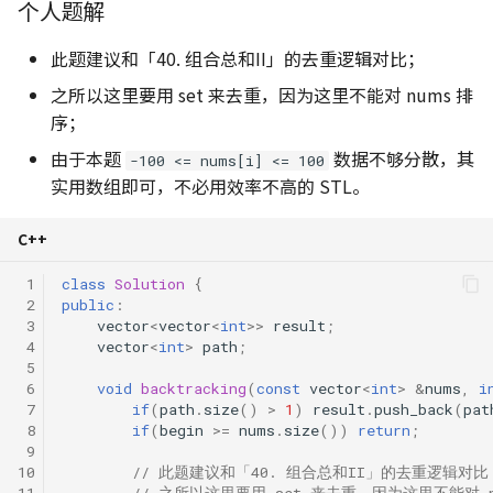
个人题解
应对 OJ 系统的策略
474. 一和零
Python 复制拷贝的六种方
辨析
此题建议和「40. 组合总和II」的去重逻辑对比；
494. 目标和
之所以这里要用 set 来去重，因为这里不能对 nums 排
NumPy 方法速查表
序；
516. 最长回文子序列
由于本题
数据不够分散，其
-100 <= nums[i] <= 100
实用数组即可，不必用效率不高的 STL。
518. 零钱兑换 II
583. 两个字符串的删除操作
C++
 1
class
Solution
{
647. 回文子串
 2
public
:
 3
vector
<
vector
<
int
>>
result
;
718. 最长重复子数组
 4
vector
<
int
>
path
;
 5
 6
void
backtracking
(
const
vector
<
int
>
&
nums
,
i
746. 使用最小花费爬楼梯
 7
if
(
path
.
size
()
>
1
)
result
.
push_back
(
pat
 8
if
(
begin
>=
nums
.
size
())
return
;
 9
1035/1143. 不相交的线/最长
10
// 此题建议和「40. 组合总和II」的去重逻辑对比
公共子序列
11
// 之所以这里要用 set 来去重，因为这里不能对 n