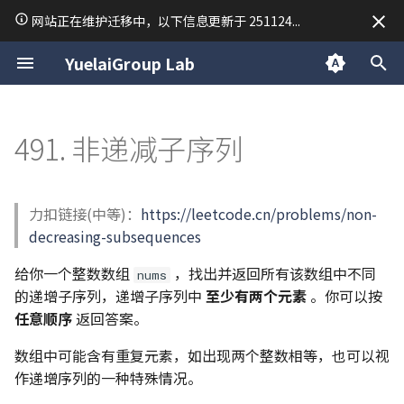
网站正在维护迁移中，以下信息更新于 251124...
正
YuelaiGroup Lab
在
关于我
macOS
数据结构与算法
Research
34. 在排序数组中查找元素的
15. 三数之和
54. 螺旋矩阵
28. 找出字符串中第一个匹配
19. 删除链表的倒数第 N 个结
150. 逆波兰表达式求值
239. 滑动窗口最大值
76. 最小覆盖子串
94/144/145. 二叉树的前/中/
个人题解
45. 跳跃游戏 II
63. 不同路径 II
42. 接雨水
TodoList Server
「2025·成都行」
归档
macOS 使用技巧
Unix and Linux
前端开发
常用排序
Python 虚拟环境
C 语言复习笔记
C++ 笔记 | 第1课 C++ 的
LaTeX
线性代数
VASP 安装教程
Day 1
2025
公告
初
491. 非递减子序列
第一个和最后一个位置
项的下标
点
后序遍历
基本问题
始
关于悦来
Linux
Python
Writing
18. 四数之和
59. 螺旋矩阵 II
347. 前 K 个高频元素
209. 长度最小的子数组
53. 最大子数组和
70. 爬楼梯
84. 柱状图中最大的矩形
RedisMQ
分类
简单配置一台 Ubuntu 开
后端开发
Python 笔记 | print 函数
C 语言期末考试常用函数
Markdown
泰勒级数
VASP 简明教程
Day 2
2024
技术
35. 搜索插入位置
151.反转字符串中的单词
142. 环形链表 II
98. 验证二叉搜索树
C++ 笔记 | 第2课 函数重载
化
Web
C
Mathematics
26. 删除有序数组中的重复项
904. 水果成篮
122. 买卖股票的最佳时机 II
72. 编辑距离
496/503. 下一个更大元素 I/II
Rapid Authorization
CentOS7 Slurm 集群搭建
Python 笔记 | 常用数据类
stdout 按行缓冲
MkDocs 常用语法
微分方程手册
Day 3
日常
力扣链接(中等)：
https://leetcode.cn/problems/non-
搜
69. x 的平方根
459. 重复的子字符串
160. 相交链表
101. 对称二叉树
C++ 笔记 | 第3课 类
decreasing-subsequences
Cpp
Materials Science
283. 移动零
134. 加油站
96. 不同的二叉搜索树
739. 每日温度
通过 VPN 隧道异地组网
Python 笔记 | input 函数
C 二维数组调试
Sympy 库计算矩阵行列式
Day 4
索
给你一个整数数组
，找出并返回所有该数组中不同
367. 有效的完全平方数
102. 二叉树的层序遍历
C++ 笔记 | 第4课 操作符
nums
引
的递增子序列，递增子序列中
至少有两个元素
。你可以按
844. 比较含退格的字符串
135. 分发糖果
115. 不同的子序列
Vim 学习笔记
Python 笔记 | 条件语句
任意顺序
返回答案。
擎
704. 二分查找
106. 从中序与后序遍历序列
C++ 笔记 | 第5课 类的继
构造二叉树
派生
977. 有序数组的平方
376. 摆动序列
121-123/188. 买卖股票的最
Tmux 使用指南
Python 笔记 | 列表 list
数组中可能含有重复元素，如出现两个整数相等，也可以视
佳时机 I-IV
作递增序列的一种特殊情况。
110. 平衡二叉树
C++ 笔记 | 第6课 模版
406. 根据身高重建队列
Linux 内核编译尝试
Python 笔记 | 字典 dict