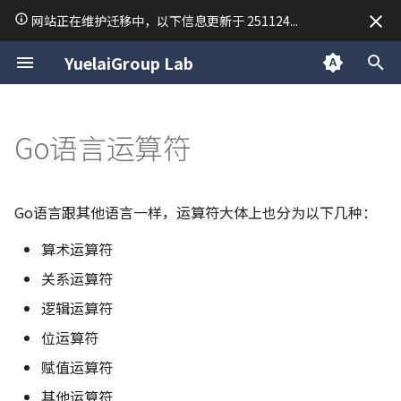
网站正在维护迁移中，以下信息更新于 251124...
正
YuelaiGroup Lab
在
关于我
macOS 使用技巧
Unix and Linux
CSS
Golang 速成 | 引言
算术运算符
并发概述
程序初始化
NSQ
数据结构与算法
Research
二分查找
TodoList Server
「2025·成都行」
归档
Linux 手册 | 终端快捷键
CSS 选择器手册
常用排序
Python 虚拟环境
C 语言复习笔记
C++ 笔记 | 第1课 C++ 的
LaTeX
线性代数
VASP 安装教程
34. 在排序数组中查找元素
15. 三数之和
54. 螺旋矩阵
28. 找出字符串中第一个匹
19. 删除链表的倒数第 N 
150. 逆波兰表达式求值
239. 滑动窗口最大值
76. 最小覆盖子串
94/144/145. 二叉树的前/中
17. 电话号码的字母组合
45. 跳跃游戏 II
63. 不同路径 II
42. 接雨水
Day 1
2025
公告
欢迎
初
Go语言运算符
基本问题
第一个和最后一个位置
项的下标
点
后序遍历
始
关于悦来
简单配置一台 Ubuntu 开发机
Golang 速成 | 初见语法
关系运算符
Goroutine
string原理
Python
Writing
双指针
RedisMQ
分类
Linux 手册 | 文件管理命令
Python 笔记 | print 函数
C 语言期末考试常用函数
Markdown
泰勒级数
VASP 简明教程
18. 四数之和
59. 螺旋矩阵 II
347. 前 K 个高频元素
209. 长度最小的子数组
37. 解数独
53. 最大子数组和
70. 爬楼梯
84. 柱状图中最大的矩形
Day 2
2024
技术
初识 Linux
C++ 笔记 | 第2课 函数重载
35. 搜索插入位置
151.反转字符串中的单词
142. 环形链表 II
98. 验证二叉搜索树
化
CentOS7 Slurm 集群搭建
Golang 速成 | 变量及常量
逻辑运算符
Channel
slice原理
C
Mathematics
模拟
Rapid Authorization
Linux 手册 | 用户管理命令
Python 笔记 | 常用数据类
stdout 按行缓冲
MkDocs 常用语法
微分方程手册
26. 删除有序数组中的重复
904. 水果成篮
40. 组合总和 II
122. 买卖股票的最佳时机 I
72. 编辑距离
496/503. 下一个更大元素 I/
Day 3
日常
个性化配置与建站体验
Go语言跟其他语言一样，运算符大体上也分为以下几种：
搜
C++ 笔记 | 第3课 类
69. x 的平方根
459. 重复的子字符串
160. 相交链表
101. 对称二叉树
算术运算符
通过 VPN 隧道异地组网
Golang 速成 | 函数及引用
位运算符
sync包
map原理
Cpp
Materials Science
字符串
Linux 手册 | 压缩命令
Python 笔记 | input 函数
C 二维数组调试
Sympy 库计算矩阵行列式
283. 移动零
47. 全排列 II
134. 加油站
96. 不同的二叉搜索树
739. 每日温度
Day 4
软件安装与文件操作
索
C++ 笔记 | 第4课 操作符
367. 有效的完全平方数
102. 二叉树的层序遍历
关系运算符
引
Vim 学习笔记
Golang 速成 | defer
赋值运算符
Select
sync.map原理
链表
Linux 手册 | 查找命令
Python 笔记 | 条件语句
844. 比较含退格的字符串
51. N DOUDOU
135. 分发糖果
115. 不同的子序列
进程、前后台、服务与
逻辑运算符
擎
C++ 笔记 | 第5课 类的继
704. 二分查找
106. 从中序与后序遍历序
例行性任务
位运算符
派生
构造二叉树
Tmux 使用指南
Golang 速成 | slice 和 map
其他运算符
Context
channel原理
栈
Python 笔记 | 列表 list
977. 有序数组的平方
77. 组合
376. 摆动序列
121-123/188. 买卖股票的
佳时机 I-IV
用户与用户组、文件权
赋值运算符
C++ 笔记 | 第6课 模版
110. 平衡二叉树
限、文件系统层次结构
Linux 内核编译尝试
Golang 速成 | 面向对象特征
运算符优先级
定时器
context原理
队列
Python 笔记 | 字典 dict
93. 复原 IP 地址
406. 根据身高重建队列
其他运算符