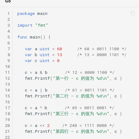
Go
 1
package
main
 2
 3
import
"fmt"
 4
 5
func
main
()
{
 6
 7
var
a
uint
=
60
/* 60 = 0011 1100 */
 8
var
b
uint
=
13
/* 13 = 0000 1101 */
 9
var
c
uint
=
0
10
11
c
=
a
&
b
/* 12 = 0000 1100 */
12
fmt
.
Printf
(
"第一行 - c 的值为 %d\n"
,
c
)
13
14
c
=
a
|
b
/* 61 = 0011 1101 */
15
fmt
.
Printf
(
"第二行 - c 的值为 %d\n"
,
c
)
16
17
c
=
a
^
b
/* 49 = 0011 0001 */
18
fmt
.
Printf
(
"第三行 - c 的值为 %d\n"
,
c
)
19
20
c
=
a
<<
2
/* 240 = 1111 0000 */
21
fmt
.
Printf
(
"第四行 - c 的值为 %d\n"
,
c
)
22