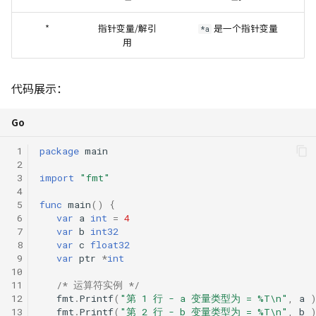
*
指针变量/解引
是一个指针变量
*a
用
代码展示：
Go
 1
package
main
 2
 3
import
"fmt"
 4
 5
func
main
()
{
 6
var
a
int
=
4
 7
var
b
int32
 8
var
c
float32
 9
var
ptr
*
int
10
11
/* 运算符实例 */
12
fmt
.
Printf
(
"第 1 行 - a 变量类型为 = %T\n"
,
a
13
fmt
.
Printf
(
"第 2 行 - b 变量类型为 = %T\n"
,
b