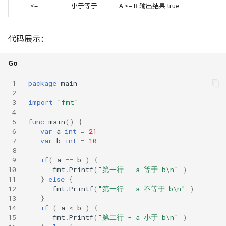
<=
小于等于
A <= B 输出结果 true
代码展示：
Go
 1
package
main
 2
 3
import
"fmt"
 4
 5
func
main
()
{
 6
var
a
int
=
21
 7
var
b
int
=
10
 8
 9
if
(
a
==
b
)
{
10
fmt
.
Printf
(
"第一行 - a 等于 b\n"
)
11
}
else
{
12
fmt
.
Printf
(
"第一行 - a 不等于 b\n"
)
13
}
14
if
(
a
<
b
)
{
15
fmt
.
Printf
(
"第二行 - a 小于 b\n"
)