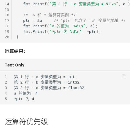
14
fmt
.
Printf
(
"第 3 行 - c 变量类型为 = %T\n"
,
c
15
16
/*  & 和 * 运算符实例 */
17
ptr
=
&
a
/* 'ptr' 包含了 'a' 变量的地址 */
18
fmt
.
Printf
(
"a 的值为  %d\n"
,
a
);
19
fmt
.
Printf
(
"*ptr 为 %d\n"
,
*
ptr
);
20
}
运算结果：
Text Only
1
2
3
4
5
运算符优先级