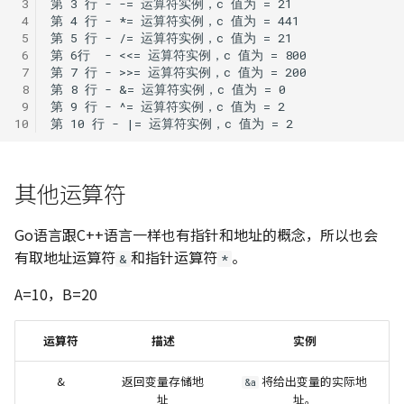
 3
 4
 5
 6
 7
 8
 9
10
其他运算符
Go语言跟C++语言一样也有指针和地址的概念，所以也会
有取地址运算符
和指针运算符
。
&
*
A=10，B=20
运算符
描述
实例
&
返回变量存储地
将给出变量的实际地
&a
址
址。