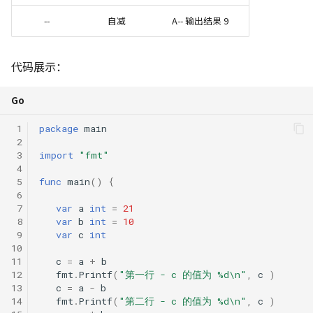
应对 OJ 系统的策略
Python 复制拷贝的六种方
474. 一和零
--
自减
A-- 输出结果 9
辨析
494. 目标和
代码展示：
NumPy 方法速查表
516. 最长回文子序列
Go
518. 零钱兑换 II
 1
package
main
 2
583. 两个字符串的删除操
 3
import
"fmt"
 4
 5
func
main
()
{
647. 回文子串
 6
 7
var
a
int
=
21
718. 最长重复子数组
 8
var
b
int
=
10
 9
var
c
int
10
746. 使用最小花费爬楼梯
11
c
=
a
+
b
12
fmt
.
Printf
(
"第一行 - c 的值为 %d\n"
,
c
)
13
c
=
a
-
b
1035/1143. 不相交的线/
14
fmt
.
Printf
(
"第二行 - c 的值为 %d\n"
,
c
)
公共子序列