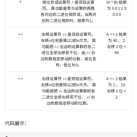
^
按位异或运算符
是双目运算
(A ^ B) 结果
^
符。 其功能是参与运算的两数
为 0 0 1 1 0
各对应的二进位相异或，当两对
0 0 0
应的二进位相异时，结果为1。
<<
左移运算符
是双目运算符。
A << 2 结果
<<
左移n位就是乘以2的n次方。 其
为 40 ， 2
功能把
左边的运算数的各二
左移 2 位 =
<<
进位全部左移若干位，由
右
40
<<
边的数指定移动的位数，高位丢
弃，低位补0。
>>
右移运算符
是双目运算符。
A >> 2 结果
>>
右移n位就是除以2的n次方。 其
为 2 ， 10
功能是把
左边的运算数的各
右移 2 位 =
>>
二进位全部右移若干位，
右
2
>>
边的数指定移动的位数。
代码展示：