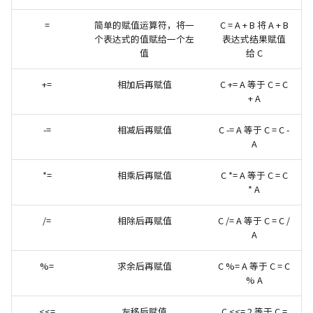
=
简单的赋值运算符，将一
C = A + B 将 A + B
个表达式的值赋给一个左
表达式结果赋值
值
给 C
+=
相加后再赋值
C += A 等于 C = C
+ A
-=
相减后再赋值
C -= A 等于 C = C -
A
*=
相乘后再赋值
C *= A 等于 C = C
* A
/=
相除后再赋值
C /= A 等于 C = C /
A
%=
求余后再赋值
C %= A 等于 C = C
% A
<<=
左移后赋值
C <<= 2 等于 C =