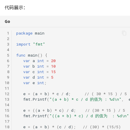
代码展示：
Go
 1
package
main
 2
 3
import
"fmt"
 4
 5
func
main
()
{
 6
var
a
int
=
20
 7
var
b
int
=
10
 8
var
c
int
=
15
 9
var
d
int
=
5
10
var
e
int
;
11
12
e
=
(
a
+
b
)
*
c
/
d
;
// ( 30 * 15 ) / 5
13
fmt
.
Printf
(
"(a + b) * c / d 的值为 : %d\n"
,
14
15
e
=
((
a
+
b
)
*
c
)
/
d
;
// (30 * 15 ) / 5
16
fmt
.
Printf
(
"((a + b) * c) / d 的值为  : %d\n"
17
18
e
=
(
a
+
b
)
*
(
c
/
d
);
// (30) * (15/5)