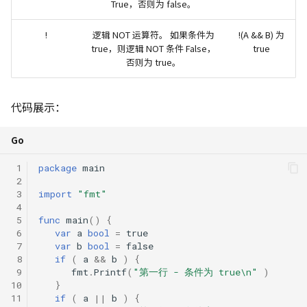
True，否则为 false。
!
逻辑 NOT 运算符。 如果条件为
!(A && B) 为
true，则逻辑 NOT 条件 False，
true
否则为 true。
代码展示：
Go
 1
package
main
 2
 3
import
"fmt"
 4
 5
func
main
()
{
 6
var
a
bool
=
true
 7
var
b
bool
=
false
 8
if
(
a
&&
b
)
{
 9
fmt
.
Printf
(
"第一行 - 条件为 true\n"
)
10
}
11
if
(
a
||
b
)
{