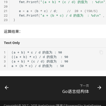
19
fmt
.
Printf
(
"(a + b) * (c / d) 的值为  : %d\n"
20
21
e
=
a
+
(
b
*
c
)
/
d
;
//  20 + (150/5)
22
fmt
.
Printf
(
"a + (b * c) / d 的值为  : %d\n"
,
23
}
运算结果：
Text Only
1
2
3
4
下一页
Go语言结构体
Copyright © 2017 - 2025 YuelaiGroup (悦来) | Powered by YuelaiEngine