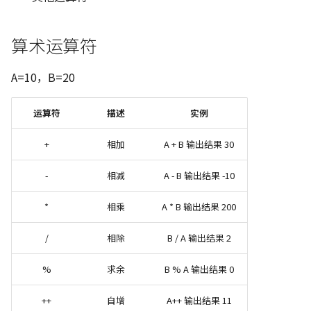
139. 单词拆分
C++ 笔记 | 第7课 异常处理
113. 路径总和 II
网络、文本处理工具与
树莓派入门指南
Golang 速成 | reflect 反射
协程池
defer原理
滑动窗口
Python 笔记 | 循环结构
131. 分割回文串
452. 用最少数量的箭引爆
Shell 脚本
球
213. 打家劫舍 II
算术运算符
C++ 笔记 | 第8课 流类库
222. 完全二叉树的节点个
USTC Linux 101
Golang 速成 | 泛型
反射
interface原理
二叉树
Python 笔记 | 函数定义与
332. 重新安排行程
入与输出
Linux 上的编程
用
763. 划分字母区间
300. 最长递增子序列
A=10，B=20
236. 二叉树的最近公共祖
Linux 小手册
Golang 速成 | 结构体标签
泛型
逃逸分析
Backtracking
491. 非递减子序列
C++ 笔记 | Google C++ 
Docker
Python 笔记 | 使用模块
968. 监控二叉树
309. 买卖股票的最佳时机
运算符
描述
实例
指南学习 命名约定
257. 二叉树的所有路径
冷冻期
内存管理
贪心算法
Shell 高级文本处理与
Python 笔记 | 面向对象
1005. K 次取反后最大化
+
相加
A + B 输出结果 30
C++ 笔记 | 类数据成员 con
正则表达式
450. 删除二叉搜索树中的
组和
322. 零钱兑换
垃圾回收
动态规划
static
点
Python 笔记 | 文件操作
-
相减
A - B 输出结果 -10
Windows Subsystem f
337. 打家劫舍 III
GMP调度原理
单调栈
C++ 笔记｜类的应用实例
Linux
513. 找树左下角的值
*
相乘
A * B 输出结果 200
Python 笔记 | 异常处理
链表封装
343. 整数拆分
/
相除
B / A 输出结果 2
附录
538. 把二叉搜索树转换为
Python 笔记 | 高阶和匿名
C++ 实例 | 栈类模版
加树
数
377. 组合总和 Ⅳ
%
求余
B % A 输出结果 0
负一：计划规格
C++ 期末考试复习
669. 修剪二叉搜索树
Python 笔记 | 常用库推荐
416. 分割等和子集
++
自增
A++ 输出结果 11