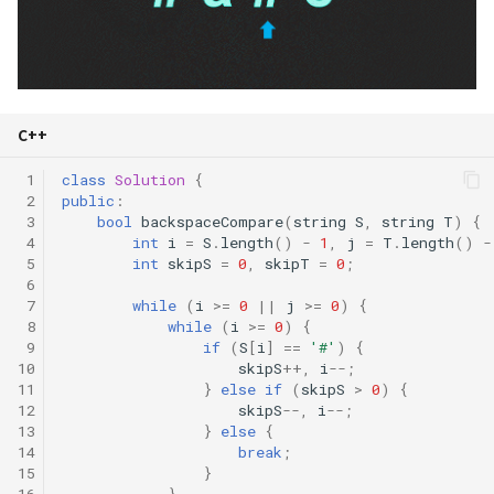
C++
 1
class
Solution
{
 2
public
:
 3
bool
backspaceCompare
(
string
S
,
string
T
)
{
 4
int
i
=
S
.
length
()
-
1
,
j
=
T
.
length
()
-
 5
int
skipS
=
0
,
skipT
=
0
;
 6
 7
while
(
i
>=
0
||
j
>=
0
)
{
 8
while
(
i
>=
0
)
{
 9
if
(
S
[
i
]
==
'#'
)
{
10
skipS
++
,
i
--
;
11
}
else
if
(
skipS
>
0
)
{
12
skipS
--
,
i
--
;
13
}
else
{
14
break
;
15
}
16
}