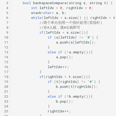
 3
bool
backspaceCompare
(
string
s
,
string
t
)
{
 4
int
leftIdx
=
0
,
rightIdx
=
0
;
 5
stack
<
char
>
a
,
b
;
 6
while
(
leftIdx
<
s
.
size
()
||
rightIdx
<
t
 7
//两个串分别用一个指针处理(双指针)
 8
//非#入栈，遇#出栈即可
 9
if
(
leftIdx
<
s
.
size
()){
10
if
(
s
[
leftIdx
]
!=
'#'
)
{
11
a
.
push
(
s
[
leftIdx
]);
12
}
13
else
if
(
!
a
.
empty
()){
14
a
.
pop
();
15
}
16
leftIdx
++
;
17
}
18
if
(
rightIdx
<
t
.
size
()){
19
if
(
t
[
rightIdx
]
!=
'#'
)
{
20
b
.
push
(
t
[
rightIdx
]);
21
}
22
else
if
(
!
b
.
empty
()){
23
b
.
pop
();
24
}
25
rightIdx
++
;
26
}