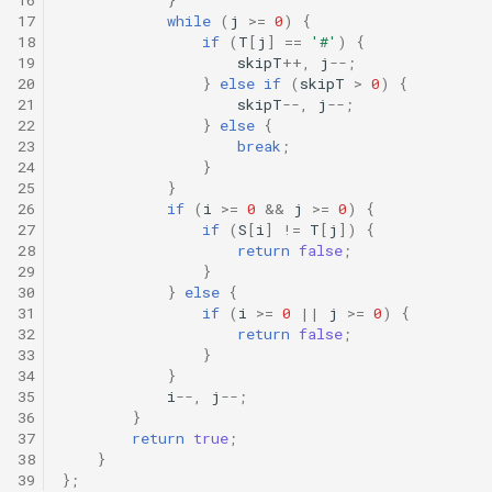
17
while
(
j
>=
0
)
{
18
if
(
T
[
j
]
==
'#'
)
{
19
skipT
++
,
j
--
;
20
}
else
if
(
skipT
>
0
)
{
21
skipT
--
,
j
--
;
22
}
else
{
23
break
;
24
}
25
}
26
if
(
i
>=
0
&&
j
>=
0
)
{
27
if
(
S
[
i
]
!=
T
[
j
])
{
28
return
false
;
29
}
30
}
else
{
31
if
(
i
>=
0
||
j
>=
0
)
{
32
return
false
;
33
}
34
}
35
i
--
,
j
--
;
36
}
37
return
true
;
38
}
39
};