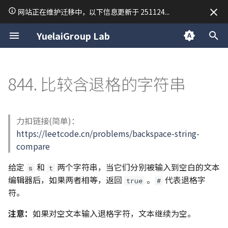
网站正在维护迁移中，以下信息更新于 251124...
正
YuelaiGroup Lab
在
关于我
macOS
数据结构与算法
Research
34. 在排序数组中查找元素的
个人题解
54. 螺旋矩阵
28. 找出字符串中第一个匹配
19. 删除链表的倒数第 N 个结
150. 逆波兰表达式求值
239. 滑动窗口最大值
76. 最小覆盖子串
94/144/145. 二叉树的前/中/
17. 电话号码的字母组合
45. 跳跃游戏 II
63. 不同路径 II
42. 接雨水
TodoList Server
「2025·成都行」
归档
macOS 使用技巧
Unix and Linux
前端开发
常用排序
Python 虚拟环境
C 语言复习笔记
C++ 笔记 | 第1课 C++ 的
LaTeX
线性代数
VASP 安装教程
Day 1
2025
公告
初
844. 比较含退格的字符串
第一个和最后一个位置
项的下标
点
后序遍历
基本问题
始
关于悦来
Linux
Python
Writing
官方题解
59. 螺旋矩阵 II
347. 前 K 个高频元素
209. 长度最小的子数组
37. 解数独
53. 最大子数组和
70. 爬楼梯
84. 柱状图中最大的矩形
RedisMQ
分类
简单配置一台 Ubuntu 开
后端开发
Python 笔记 | print 函数
C 语言期末考试常用函数
Markdown
泰勒级数
VASP 简明教程
Day 2
2024
技术
35. 搜索插入位置
151.反转字符串中的单词
142. 环形链表 II
98. 验证二叉搜索树
C++ 笔记 | 第2课 函数重载
化
Web
C
Mathematics
904. 水果成篮
40. 组合总和 II
122. 买卖股票的最佳时机 II
72. 编辑距离
496/503. 下一个更大元素 I/II
Rapid Authorization
双指针
CentOS7 Slurm 集群搭建
Python 笔记 | 常用数据类
stdout 按行缓冲
MkDocs 常用语法
微分方程手册
Day 3
日常
力扣链接(简单)：
搜
69. x 的平方根
459. 重复的子字符串
160. 相交链表
101. 对称二叉树
C++ 笔记 | 第3课 类
https://leetcode.cn/problems/backspace-string-
Cpp
Materials Science
47. 全排列 II
134. 加油站
96. 不同的二叉搜索树
739. 每日温度
复杂度分析
通过 VPN 隧道异地组网
Python 笔记 | input 函数
C 二维数组调试
Sympy 库计算矩阵行列式
Day 4
索
compare
367. 有效的完全平方数
102. 二叉树的层序遍历
C++ 笔记 | 第4课 操作符
引
给定
和
两个字符串，当它们分别被输入到空白的文本
51. N DOUDOU
135. 分发糖果
115. 不同的子序列
Vim 学习笔记
Python 笔记 | 条件语句
s
t
编辑器后，如果两者相等，返回
。
代表退格字
擎
704. 二分查找
106. 从中序与后序遍历序列
C++ 笔记 | 第5课 类的继
true
#
符。
构造二叉树
派生
77. 组合
376. 摆动序列
121-123/188. 买卖股票的最
Tmux 使用指南
Python 笔记 | 列表 list
佳时机 I-IV
注意：
如果对空文本输入退格字符，文本继续为空。
110. 平衡二叉树
C++ 笔记 | 第6课 模版
93. 复原 IP 地址
406. 根据身高重建队列
Linux 内核编译尝试
Python 笔记 | 字典 dict