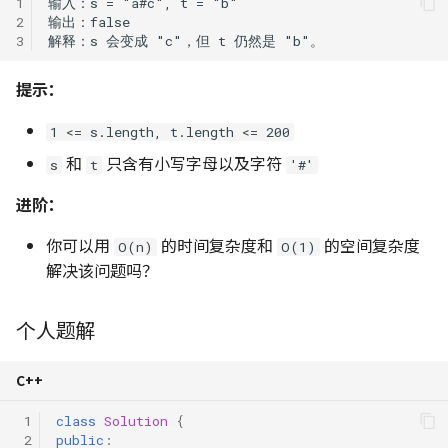
1
应对 OJ 系统的策略
474. 一和零
Python 复制拷贝的六种方
2
3
辨析
494. 目标和
提示：
NumPy 方法速查表
516. 最长回文子序列
1 <= s.length, t.length <= 200
和
只含有小写字母以及字符
s
t
'#'
518. 零钱兑换 II
进阶：
583. 两个字符串的删除操作
你可以用
的时间复杂度和
的空间复杂度
O(n)
O(1)
647. 回文子串
解决该问题吗？
718. 最长重复子数组
个人题解
746. 使用最小花费爬楼梯
C++
1035/1143. 不相交的线/最长
 1
class
Solution
{
公共子序列
 2
public
: