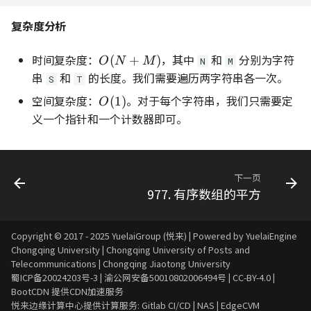
复杂度分析
时间复杂度：
O(N+M)
，其中
和
分别为字符
(
+
)
O
N
M
N
M
串
和
的长度。我们需要遍历两字符串各一次。
S
T
空间复杂度：
O(1)
。对于每个字符串，我们只需要定
(
1
)
O
义一个指针和一个计数器即可。
下一页
977. 有序数组的平方
Copyright © 2017 - 2025 YuelaiGroup (悦来) | Powered by YuelaiEngine
Chongqing University
|
Chongqing University of Posts and
Telecommunications
|
Chongqing Jiaotong University
蜀ICP备20024203号-3
|
渝公网安备50010802006494号
|
CC-BY-4.0
|
BootCDN
提供CDN加速服务
悦来边缘计算中心提供计算服务: Gitlab CI/CD | NAS | EdgeCVM