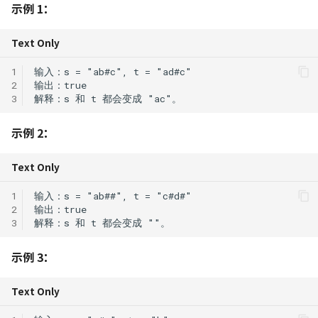
139. 单词拆分
示例 1：
113. 路径总和 II
C++ 笔记 | 第7课 异常处理
131. 分割回文串
452. 用最少数量的箭引爆气
树莓派入门指南
Python 笔记 | 循环结构
球
213. 打家劫舍 II
Text Only
222. 完全二叉树的节点个数
C++ 笔记 | 第8课 流类库
332. 重新安排行程
USTC Linux 101
Python 笔记 | 函数定义与
入与输出
1
763. 划分字母区间
300. 最长递增子序列
用
2
236. 二叉树的最近公共祖先
491. 非递减子序列
Linux 小手册
3
C++ 笔记 | Google C++ 
968. 监控二叉树
309. 买卖股票的最佳时机含
Python 笔记 | 使用模块
指南学习 命名约定
257. 二叉树的所有路径
冷冻期
示例 2：
1005. K 次取反后最大化的数
Python 笔记 | 面向对象
C++ 笔记 | 类数据成员 con
450. 删除二叉搜索树中的节
组和
322. 零钱兑换
Text Only
static
点
Python 笔记 | 文件操作
337. 打家劫舍 III
1
2
C++ 笔记｜类的应用实例
513. 找树左下角的值
Python 笔记 | 异常处理
3
链表封装
343. 整数拆分
538. 把二叉搜索树转换为累
Python 笔记 | 高阶和匿名
示例 3：
C++ 实例 | 栈类模版
加树
377. 组合总和 Ⅳ
数
Text Only
C++ 期末考试复习
669. 修剪二叉搜索树
416. 分割等和子集
Python 笔记 | 常用库推荐