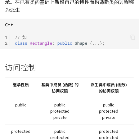
数
承。在已有类的基础上新增自己的特性而构造新类的过程称
139. 单词拆分
113. 路径总和 II
Python 笔记 | 循环结构
滑动窗口
为派生
树莓派入门指南
131. 分割回文串
452. 用最少数量的箭引爆
带基类内嵌对象的派生类
球
213. 打家劫舍 II
222. 完全二叉树的节点个
Python 笔记 | 函数定义与调
二叉树
USTC Linux 101
332. 重新安排行程
C++
用
动态束定与虚函数
763. 划分字母区间
300. 最长递增子序列
1
// 如
236. 二叉树的最近公共祖
Backtracking
Linux 小手册
491. 非递减子序列
2
class
Rectangle
:
public
Shape
{...};
Python 笔记 | 使用模块
纯虚函数
968. 监控二叉树
309. 买卖股票的最佳时机
257. 二叉树的所有路径
冷冻期
贪心算法
Python 笔记 | 面向对象
虚析构函数
1005. K 次取反后最大化
访问控制
450. 删除二叉搜索树中的
组和
322. 零钱兑换
动态规划
点
Python 笔记 | 文件操作
多继承
继承性质
基类中成员 (函数) 的
337. 打家劫舍 III
派生类中成员 (函数)
单调栈
访问权限
的访问权限
513. 找树左下角的值
Python 笔记 | 异常处理
多继承的二义性
343. 整数拆分
public
public
public
538. 把二叉搜索树转换为
Python 笔记 | 高阶和匿名函
虚基类
protected
protected
加树
数
377. 组合总和 Ⅳ
private
private
669. 修剪二叉搜索树
Python 笔记 | 常用库推荐
416. 分割等和子集
protected
public
protected
protected
protected