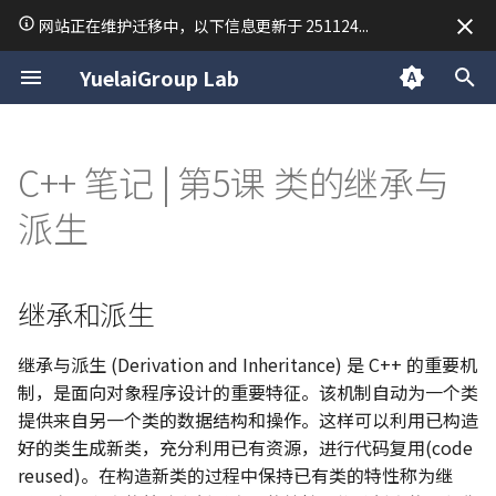
网站正在维护迁移中，以下信息更新于 251124...
正
YuelaiGroup Lab
在
关于我
macOS
常用排序
Python 虚拟环境
C 语言复习笔记
继承和派生
Research
二分查找
TodoList Server
「2025·成都行」
归档
macOS 使用技巧
Unix and Linux
前端开发
LaTeX
线性代数
VASP 安装教程
34. 在排序数组中查找元素
15. 三数之和
54. 螺旋矩阵
28. 找出字符串中第一个匹
19. 删除链表的倒数第 N 
150. 逆波兰表达式求值
239. 滑动窗口最大值
76. 最小覆盖子串
94/144/145. 二叉树的前/中
17. 电话号码的字母组合
45. 跳跃游戏 II
63. 不同路径 II
42. 接雨水
Day 1
2025
公告
初
C++ 笔记 | 第5课 类的继承与
第一个和最后一个位置
项的下标
点
后序遍历
始
关于悦来
Linux
Python 笔记 | print 函数
C 语言期末考试常用函数
访问控制
Writing
双指针
RedisMQ
分类
简单配置一台 Ubuntu 开
后端开发
Markdown
泰勒级数
VASP 简明教程
18. 四数之和
59. 螺旋矩阵 II
347. 前 K 个高频元素
209. 长度最小的子数组
37. 解数独
53. 最大子数组和
70. 爬楼梯
84. 柱状图中最大的矩形
Day 2
2024
技术
派生
35. 搜索插入位置
151.反转字符串中的单词
142. 环形链表 II
98. 验证二叉搜索树
化
Web
Python 笔记 | 常用数据类型
stdout 按行缓冲
保护成员
Mathematics
模拟
Rapid Authorization
CentOS7 Slurm 集群搭建
MkDocs 常用语法
微分方程手册
26. 删除有序数组中的重复
904. 水果成篮
40. 组合总和 II
122. 买卖股票的最佳时机 I
72. 编辑距离
496/503. 下一个更大元素 I/
Day 3
日常
搜
69. x 的平方根
459. 重复的子字符串
160. 相交链表
101. 对称二叉树
继承和派生
Python 笔记 | input 函数
C 二维数组调试
友元与继承
Materials Science
字符串
通过 VPN 隧道异地组网
Sympy 库计算矩阵行列式
283. 移动零
47. 全排列 II
134. 加油站
96. 不同的二叉搜索树
739. 每日温度
Day 4
索
367. 有效的完全平方数
102. 二叉树的层序遍历
引
继承与派生 (Derivation and Inheritance) 是 C++ 的重要机
Python 笔记 | 条件语句
访问权限调整
链表
Vim 学习笔记
844. 比较含退格的字符串
51. N DOUDOU
135. 分发糖果
115. 不同的子序列
制，是面向对象程序设计的重要特征。该机制自动为一个类
擎
704. 二分查找
106. 从中序与后序遍历序
提供来自另一个类的数据结构和操作。这样可以利用已构造
构造二叉树
Python 笔记 | 列表 list
成员名限定
栈
Tmux 使用指南
977. 有序数组的平方
77. 组合
376. 摆动序列
121-123/188. 买卖股票的
好的类生成新类，充分利用已有资源，进行代码复用(code
佳时机 I-IV
reused)。在构造新类的过程中保持已有类的特性称为继
110. 平衡二叉树
Python 笔记 | 字典 dict
派生类构造函数与复制构造函
队列
Linux 内核编译尝试
93. 复原 IP 地址
406. 根据身高重建队列