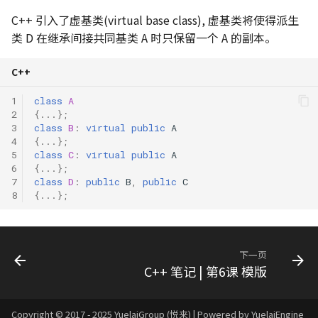
C++ 引入了虚基类(virtual base class), 虚基类将使得派生
类 D 在继承间接共同基类 A 时只保留一个 A 的副本。
C++
1
class
A
2
{...};
3
class
B
:
virtual
public
A
4
{...};
5
class
C
:
virtual
public
A
6
{...};
7
class
D
:
public
B
,
public
C
8
{...};
下一页
C++ 笔记 | 第6课 模版
Copyright © 2017 - 2025 YuelaiGroup (悦来) | Powered by YuelaiEngine