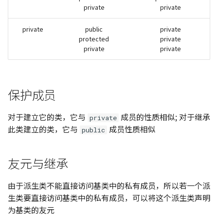
private
private
Python 复制拷贝的六种方法
474. 一和零
辨析
private
public
private
494. 目标和
protected
private
NumPy 方法速查表
private
private
516. 最长回文子序列
518. 零钱兑换 II
保护成员
583. 两个字符串的删除操
对于建立它的类，它与
成员的性质相似; 对于继承
private
此类建立的类，它与
成员性质相似
647. 回文子串
public
718. 最长重复子数组
友元与继承
746. 使用最小花费爬楼梯
由于派生类不能直接访问基类中的私有成员，所以若一个派
生类要直接访问基类中的私有成员，可以将这个派生类声明
1035/1143. 不相交的线/
为基类的友元
公共子序列