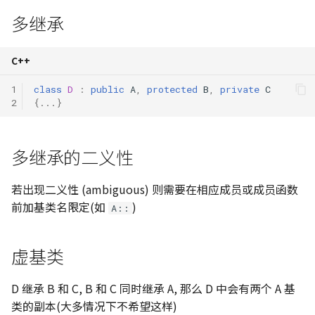
多继承
C++
1
class
D
:
public
A
,
protected
B
,
private
C
2
{...}
多继承的二义性
若出现二义性 (ambiguous) 则需要在相应成员或成员函数
前加基类名限定(如
)
A::
虚基类
D 继承 B 和 C, B 和 C 同时继承 A, 那么 D 中会有两个 A 基
类的副本(大多情况下不希望这样)