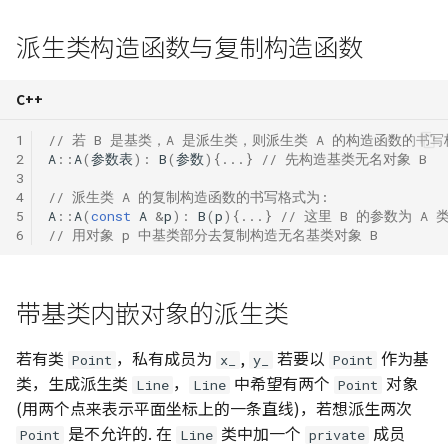
派生类构造函数与复制构造函数
C++
1
// 若 B 是基类，A 是派生类，则派生类 A 的构造函数的书写
2
A
::
A
(
参数表
)
:
B
(
参数
){...}
// 先构造基类无名对象 B
3
4
// 派生类 A 的复制构造函数的书写格式为:
5
A
::
A
(
const
A
&
p
)
:
B
(
p
){...}
// 这里 B 的参数为 A 
6
// 用对象 p 中基类部分去复制构造无名基类对象 B
带基类内嵌对象的派生类
若有类
，私有成员为
,
若要以
作为基
Point
x_
y_
Point
类，生成派生类
，
中希望有两个
对象
Line
Line
Point
(用两个点来表示平面坐标上的一条直线)，若想派生两次
是不允许的. 在
类中加一个
成员
Point
Line
private