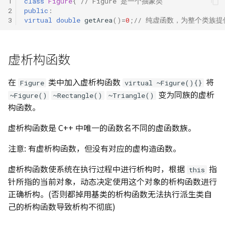
1
class
Figure
{
// Figure 是一个抽象类 
2
public
:
3
virtual
double
getArea
()
=
0
;
// 纯虚函数，为整个类族提
虚析构函数
在
类中加入虚析构函数
将
Figure
virtual ~Figure(){}
变为同族的虚析
~Figure()
~Rectangle()
~Triangle()
构函数。
虚析构函数是 C++ 中唯一的函数名不同的虚函数族。
注意: 有虚析构函数，但没有对应的虚构造函数。
虚析构函数使系统在执行过程中进行析构时，根据
指
this
针所指的当前对象，动态决定使用这个对象的析构函数进行
正确析构。(否则都掉用基类的析构函数无法执行派生类自
己的析构函数导致析构不彻底)