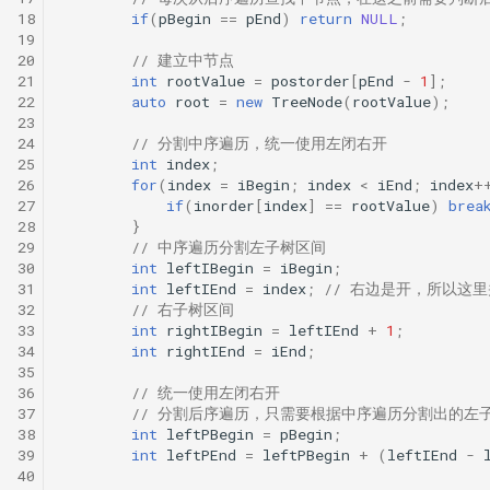
18
if
(
pBegin
==
pEnd
)
return
NULL
;
19
20
// 建立中节点
21
int
rootValue
=
postorder
[
pEnd
-
1
];
22
auto
root
=
new
TreeNode
(
rootValue
);
23
24
// 分割中序遍历，统一使用左闭右开
25
int
index
;
26
for
(
index
=
iBegin
;
index
<
iEnd
;
index
+
27
if
(
inorder
[
index
]
==
rootValue
)
brea
28
}
29
// 中序遍历分割左子树区间
30
int
leftIBegin
=
iBegin
;
31
int
leftIEnd
=
index
;
// 右边是开，所以这里并不
32
// 右子树区间
33
int
rightIBegin
=
leftIEnd
+
1
;
34
int
rightIEnd
=
iEnd
;
35
36
// 统一使用左闭右开
37
// 分割后序遍历，只需要根据中序遍历分割出的左
38
int
leftPBegin
=
pBegin
;
39
int
leftPEnd
=
leftPBegin
+
(
leftIEnd
-
40