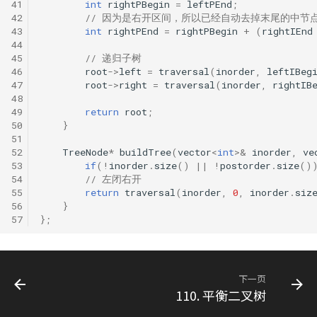
41
int
rightPBegin
=
leftPEnd
;
42
// 因为是右开区间，所以已经自动去掉末尾的中节
43
int
rightPEnd
=
rightPBegin
+
(
rightIEnd
44
45
// 递归子树
46
root
->
left
=
traversal
(
inorder
,
leftIBeg
47
root
->
right
=
traversal
(
inorder
,
rightIB
48
49
return
root
;
50
}
51
52
TreeNode
*
buildTree
(
vector
<
int
>&
inorder
,
ve
53
if
(
!
inorder
.
size
()
||
!
postorder
.
size
()
54
// 左闭右开
55
return
traversal
(
inorder
,
0
,
inorder
.
siz
56
}
57
};
下一页
110. 平衡二叉树