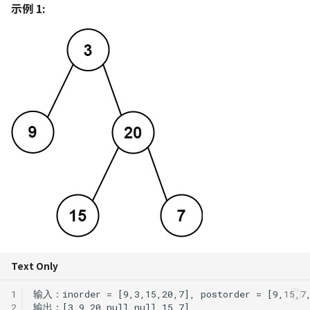
139. 单词拆分
示例 1:
C++ 笔记 | 第7课 异常处理
131. 分割回文串
452. 用最少数量的箭引爆气
树莓派入门指南
Python 笔记 | 循环结构
球
213. 打家劫舍 II
C++ 笔记 | 第8课 流类库
332. 重新安排行程
USTC Linux 101
Python 笔记 | 函数定义与
入与输出
763. 划分字母区间
300. 最长递增子序列
用
491. 非递减子序列
Linux 小手册
C++ 笔记 | Google C++ 
968. 监控二叉树
309. 买卖股票的最佳时机含
Python 笔记 | 使用模块
指南学习 命名约定
冷冻期
1005. K 次取反后最大化的数
Python 笔记 | 面向对象
C++ 笔记 | 类数据成员 con
组和
322. 零钱兑换
static
Python 笔记 | 文件操作
337. 打家劫舍 III
C++ 笔记｜类的应用实例
Python 笔记 | 异常处理
链表封装
343. 整数拆分
Python 笔记 | 高阶和匿名
C++ 实例 | 栈类模版
377. 组合总和 Ⅳ
数
Text Only
C++ 期末考试复习
416. 分割等和子集
Python 笔记 | 常用库推荐
1
2