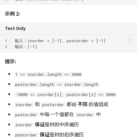
应对 OJ 系统的策略
474. 一和零
Python 复制拷贝的六种方
示例 2:
辨析
494. 目标和
Text Only
NumPy 方法速查表
516. 最长回文子序列
1
2
518. 零钱兑换 II
提示:
583. 两个字符串的删除操作
1 <= inorder.length <= 3000
647. 回文子串
postorder.length == inorder.length
-3000 <= inorder[i], postorder[i] <= 3000
718. 最长重复子数组
和
都由
不同
的值组成
inorder
postorder
746. 使用最小花费爬楼梯
中每一个值都在
中
postorder
inorder
保证
是树的中序遍历
inorder
1035/1143. 不相交的线/最长
公共子序列
保证
是树的后序遍历
postorder