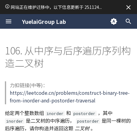
网站正在维护迁移中，以下信息更新于 251124...
正
YuelaiGroup Lab
在
关于我
macOS
数据结构与算法
Research
34. 在排序数组中查找元素的
15. 三数之和
54. 螺旋矩阵
28. 找出字符串中第一个匹配
19. 删除链表的倒数第 N 个结
150. 逆波兰表达式求值
239. 滑动窗口最大值
76. 最小覆盖子串
个人题解
17. 电话号码的字母组合
45. 跳跃游戏 II
63. 不同路径 II
42. 接雨水
TodoList Server
「2025·成都行」
归档
macOS 使用技巧
Unix and Linux
前端开发
常用排序
Python 虚拟环境
C 语言复习笔记
C++ 笔记 | 第1课 C++ 的
LaTeX
线性代数
VASP 安装教程
Day 1
2025
公告
初
106. 从中序与后序遍历序列构
第一个和最后一个位置
项的下标
点
基本问题
始
关于悦来
Linux
Python
Writing
18. 四数之和
59. 螺旋矩阵 II
347. 前 K 个高频元素
209. 长度最小的子数组
37. 解数独
53. 最大子数组和
70. 爬楼梯
84. 柱状图中最大的矩形
RedisMQ
分类
简单配置一台 Ubuntu 开
后端开发
Python 笔记 | print 函数
C 语言期末考试常用函数
Markdown
泰勒级数
VASP 简明教程
Day 2
2024
技术
造二叉树
35. 搜索插入位置
151.反转字符串中的单词
142. 环形链表 II
C++ 笔记 | 第2课 函数重载
化
Web
C
Mathematics
26. 删除有序数组中的重复项
904. 水果成篮
40. 组合总和 II
122. 买卖股票的最佳时机 II
72. 编辑距离
496/503. 下一个更大元素 I/II
Rapid Authorization
CentOS7 Slurm 集群搭建
Python 笔记 | 常用数据类
stdout 按行缓冲
MkDocs 常用语法
微分方程手册
Day 3
日常
搜
69. x 的平方根
459. 重复的子字符串
160. 相交链表
C++ 笔记 | 第3课 类
力扣链接(中等)：
Cpp
Materials Science
283. 移动零
47. 全排列 II
134. 加油站
96. 不同的二叉搜索树
739. 每日温度
通过 VPN 隧道异地组网
Python 笔记 | input 函数
C 二维数组调试
Sympy 库计算矩阵行列式
Day 4
索
https://leetcode.cn/problems/construct-binary-tree-
367. 有效的完全平方数
C++ 笔记 | 第4课 操作符
引
from-inorder-and-postorder-traversal
844. 比较含退格的字符串
51. N DOUDOU
135. 分发糖果
115. 不同的子序列
Vim 学习笔记
Python 笔记 | 条件语句
擎
704. 二分查找
C++ 笔记 | 第5课 类的继
给定两个整数数组
和
，其中
inorder
postorder
派生
977. 有序数组的平方
77. 组合
376. 摆动序列
121-123/188. 买卖股票的最
Tmux 使用指南
Python 笔记 | 列表 list
是二叉树的中序遍历，
是同一棵树的
inorder
postorder
佳时机 I-IV
后序遍历，请你构造并返回这颗
二叉树
。
C++ 笔记 | 第6课 模版
93. 复原 IP 地址
406. 根据身高重建队列
Linux 内核编译尝试
Python 笔记 | 字典 dict