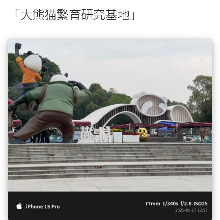
「大熊猫繁育研究基地」