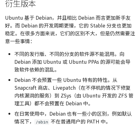
衍生版本
软件包管理
139. 单词拆分
C++ 笔记 | 第7课 异常处理
113. 路径总和 II
滑动窗口
Python 笔记 | 循环结构
131. 分割回文串
452. 用最少数量的箭引爆
手动介入 (manual
球
213. 打家劫舍 II
Ubuntu 基于 Debian，并且相比 Debian 而言更加新手友
intervention)：更新失败
C++ 笔记 | 第8课 流类库
222. 完全二叉树的节点个
二叉树
Python 笔记 | 函数定义与
332. 重新安排行程
好。而 Debian 的开发周期更慢，它的 Stable 分支也更加
时的处理方式
入与输出
用
763. 划分字母区间
300. 最长递增子序列
稳定。在很多方面来说，它们的区别不大，但是仍然需要注
236. 二叉树的最近公共祖
Backtracking
491. 非递减子序列
意一些事情：
AUR
C++ 笔记 | Google C++ 
Python 笔记 | 使用模块
968. 监控二叉树
309. 买卖股票的最佳时机
不同的发行版、不同的分支的软件源不能混用。向
指南学习 命名约定
257. 二叉树的所有路径
冷冻期
贪心算法
Debian 添加 Ubuntu 或 Ubuntu PPAs 的源可能会导
openSUSE
Python 笔记 | 面向对象
1005. K 次取反后最大化
致软件依赖的混乱。
C++ 笔记 | 类数据成员 con
450. 删除二叉搜索树中的
组和
322. 零钱兑换
动态规划
static
发行版本
点
Python 笔记 | 文件操作
Debian 不会预置一些 Ubuntu 特有的特性。从
337. 打家劫舍 III
单调栈
Snapcraft 商店、Livepatch（在不停机的情况下修复
C++ 笔记｜类的应用实例
软件包管理
513. 找树左下角的值
Python 笔记 | 异常处理
内核漏洞的服务）到 ZSys（由 Ubuntu 开发的 ZFS 管
链表封装
343. 整数拆分
理工具）都不会预置在 Debian 中。
系统管理工具 YaST
538. 把二叉搜索树转换为
Python 笔记 | 高阶和匿名
在日常使用中，Debian 也有一些小的区别，例如默认
C++ 实例 | 栈类模版
加树
数
377. 组合总和 Ⅳ
情况下，
不在普通用户的 PATH 中。
/sbin
Open Build Service (OBS)
C++ 期末考试复习
669. 修剪二叉搜索树
Python 笔记 | 常用库推荐
416. 分割等和子集
Btrfs 与系统集成