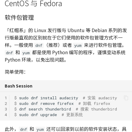
CentOS 与 Fedora
应对 OJ 系统的策略
Python 复制拷贝的六种方
474. 一和零
Gentoo
辨析
软件包管理
494. 目标和
软件包管理
NumPy 方法速查表
「红帽系」的 Linux 发行版与 Ubuntu 等 Debian 系列的发
516. 最长回文子序列
行版最直观的区别就在于它们使用的软件包管理方式不一
OpenRC
样。一般使用
（推荐）或者
来进行软件包管理。
dnf
yum
518. 零钱兑换 II
和
都是使用 Python 编写的程序，谨慎变动系统
dnf
yum
Python 环境，以免出现问题。
583. 两个字符串的删除操
简单使用：
647. 回文子串
Bash Session
718. 最长重复子数组
1
$ 
sudo
dnf
install
audacity
# 安装 audacity
2
$ 
sudo
dnf
remove
firefox
# 卸载 firefox
746. 使用最小花费爬楼梯
3
$ 
dnf
search
thunderbird
# 搜索 thunderbird
4
$ 
sudo
dnf
upgrade
# 更新系统
1035/1143. 不相交的线/
此外，
和
还可以回滚到以前的软件安装状态，具
公共子序列
dnf
yum