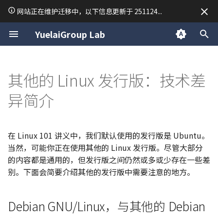
网站正在维护迁移中，以下信息更新于 251124...
正
YuelaiGroup Lab
在
关于我
macOS 使用技巧
记号约定
Debian GNU/Linux，与其他
章节编写指导
Linux 手册 | 终端快捷键
前端开发
数据结构与算法
Research
二分查找
TodoList Server
「2025·成都行」
归档
拓展阅读
拓展阅读
拓展阅读
拓展阅读
拓展阅读
拓展阅读
拓展阅读
拓展阅读
拓展阅读
CSS
Golang
常用排序
Python 虚拟环境
C 语言复习笔记
C++ 笔记 | 第1课 C++ 的
LaTeX
线性代数
VASP 安装教程
34. 在排序数组中查找元素
15. 三数之和
54. 螺旋矩阵
28. 找出字符串中第一个匹
19. 删除链表的倒数第 N 
150. 逆波兰表达式求值
239. 滑动窗口最大值
76. 最小覆盖子串
94/144/145. 二叉树的前/中
17. 电话号码的字母组合
45. 跳跃游戏 II
63. 不同路径 II
42. 接雨水
Day 1
2025
公告
初
其他的 Linux 发行版：技术差
的 Debian 衍生版本
基本问题
第一个和最后一个位置
项的下标
点
后序遍历
始
关于悦来
演示文稿规格
Linux 手册 | 文件管理命令
后端开发
Python
Writing
双指针
RedisMQ
分类
思考题解答
思考题解答
思考题解答
思考题解答
思考题解答
思考题解答
中间件
Python 笔记 | print 函数
C 语言期末考试常用函数
Markdown
泰勒级数
VASP 简明教程
18. 四数之和
59. 螺旋矩阵 II
347. 前 K 个高频元素
209. 长度最小的子数组
37. 解数独
53. 最大子数组和
70. 爬楼梯
84. 柱状图中最大的矩形
Day 2
2024
技术
异简介
CentOS 与 Fedora
C++ 笔记 | 第2课 函数重载
35. 搜索插入位置
151.反转字符串中的单词
142. 环形链表 II
98. 验证二叉搜索树
化
Linux 手册 | 用户管理命令
C
Mathematics
模拟
Rapid Authorization
Python 笔记 | 常用数据类
stdout 按行缓冲
MkDocs 常用语法
微分方程手册
26. 删除有序数组中的重复
904. 水果成篮
40. 组合总和 II
122. 买卖股票的最佳时机 I
72. 编辑距离
496/503. 下一个更大元素 I/
Day 3
日常
搜
软件包管理
C++ 笔记 | 第3课 类
69. x 的平方根
459. 重复的子字符串
160. 相交链表
101. 对称二叉树
在 Linux 101 讲义中，我们默认使用的发行版是 Ubuntu。
Linux 手册 | 压缩命令
Cpp
Materials Science
字符串
Python 笔记 | input 函数
C 二维数组调试
Sympy 库计算矩阵行列式
283. 移动零
47. 全排列 II
134. 加油站
96. 不同的二叉搜索树
739. 每日温度
Day 4
索
当然，可能你正在使用其他的 Linux 发行版。尽管大部分
关于 SELinux
C++ 笔记 | 第4课 操作符
367. 有效的完全平方数
102. 二叉树的层序遍历
引
的内容都是通用的，但发行版之间仍然或多或少存在一些差
Linux 手册 | 查找命令
链表
Python 笔记 | 条件语句
844. 比较含退格的字符串
51. N DOUDOU
135. 分发糖果
115. 不同的子序列
别。下面会简要介绍其他的发行版中需要注意的地方。
擎
Arch Linux
C++ 笔记 | 第5课 类的继
704. 二分查找
106. 从中序与后序遍历序
派生
构造二叉树
栈
Python 笔记 | 列表 list
977. 有序数组的平方
77. 组合
376. 摆动序列
121-123/188. 买卖股票的
Arch Wiki
佳时机 I-IV
Debian GNU/Linux，与其他的 Debian
C++ 笔记 | 第6课 模版
110. 平衡二叉树
队列
Python 笔记 | 字典 dict
93. 复原 IP 地址
406. 根据身高重建队列