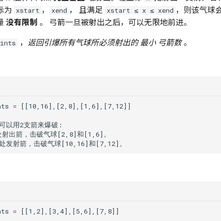
标为
，
， 且满足
，则该气球
xstart
xend
xstart ≤ x ≤ xend
量
没有限制
。 弓箭一旦被射出之后，可以无限地前进。
，
返回引爆所有气球所必须射出的
最小
弓箭数
。
ints