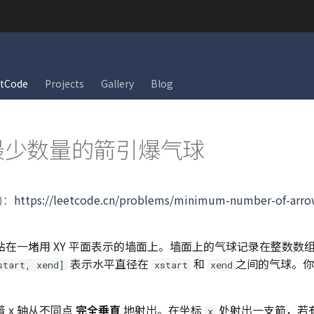
tCode
Projects
Gallery
Blog
 用最少数量的箭引爆气球
)：
https://leetcode.cn/problems/minimum-number-of-arrow
贴在一堵用 XY 平面表示的墙面上。墙面上的气球记录在整数数
表示水平直径在
和
之间的气球。你
start, xend]
xstart
xend
 x 轴从不同点
完全垂直
地射出。在坐标
处射出一支箭，若
x