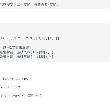
s.length <= 105
length == 2
tart < xend <= 231 - 1