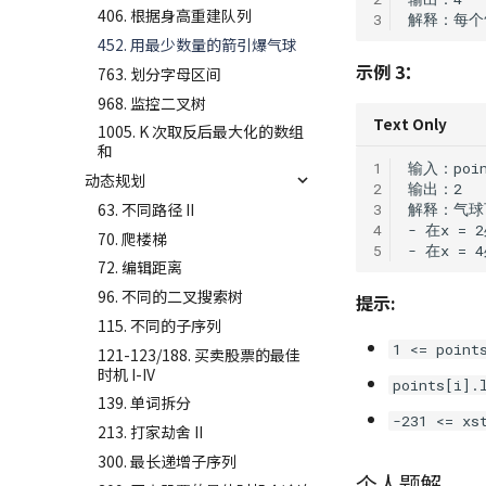
406. 根据身高重建队列
3
452. 用最少数量的箭引爆气球
示例 3：
763. 划分字母区间
968. 监控二叉树
Text Only
1005. K 次取反后最大化的数组
和
1
动态规划
2
63. 不同路径 II
3
4
70. 爬楼梯
5
72. 编辑距离
96. 不同的二叉搜索树
提示:
115. 不同的子序列
1 <= point
121-123/188. 买卖股票的最佳
时机 I-IV
points[i].
139. 单词拆分
-231 <= xs
213. 打家劫舍 II
300. 最长递增子序列
个人题解