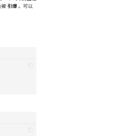
会被
引爆
。可以