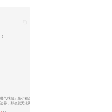
{
重叠气球组」最小右边界
右边界，那么就无法再重合