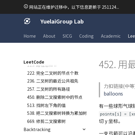
94/144/145. 二叉树的前/中/后
网站正在维护迁移中，以下信息更新于 251124...
序遍历
98. 验证二叉搜索树
YuelaiGroup Lab
101. 对称二叉树
102. 二叉树的层序遍历
Home
About
SICG
Coding
Academic
Lee
106. 从中序与后序遍历序列构造
二叉树
110. 平衡二叉树
452.
LeetCode
113. 路径总和 II
222. 完全二叉树的节点个数
236. 二叉树的最近公共祖先
力扣链接(中等
257. 二叉树的所有路径
balloons
450. 删除二叉搜索树中的节点
513. 找树左下角的值
有一些球形气球
538. 把二叉搜索树转换为累加树
points[i] = [x
切 y 坐标。
669. 修剪二叉搜索树
Backtracking
一支弓箭可以沿着