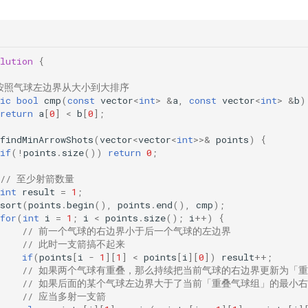
lution
{
 按照气球左边界从大小到大排序
ic
bool
cmp
(
const
vector
<
int
>
&
a
,
const
vector
<
int
>
&
b
)
return
a
[
0
]
<
b
[
0
];
findMinArrowShots
(
vector
<
vector
<
int
>>&
points
)
{
if
(
!
points
.
size
())
return
0
;
// 至少射箭数量
int
result
=
1
;
sort
(
points
.
begin
(),
points
.
end
(),
cmp
);
for
(
int
i
=
1
;
i
<
points
.
size
();
i
++
)
{
// 前一个气球的右边界小于后一个气球的左边界
// 此时一支箭搞不起来
if
(
points
[
i
-
1
][
1
]
<
points
[
i
][
0
])
result
++
;
// 如果两个气球有重叠，那么持续把当前气球的右边界更新为「
// 如果后面的某个气球左边界大于了当前「重叠气球组」的最小
// 应当多射一支箭