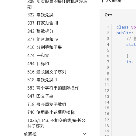
309. 买卖股票的最佳时机含冷冻
期
C++
322. 零钱兑换
337. 打家劫舍 III
 1
class
So
343. 整数拆分
 2
public
:
 3
//
377. 组合总和 Ⅳ
 4
stat
416. 分割等和子集
 5
474. 一和零
 6
}
 7
int
494. 目标和
 8
516. 最长回文子序列
 9
10
518. 零钱兑换 II
11
583. 两个字符串的删除操作
12
647. 回文子串
13
14
718. 最长重复子数组
15
746. 使用最小花费爬楼梯
16
17
1035/1143. 不相交的线/最长公
18
共子序列
19
单调栈