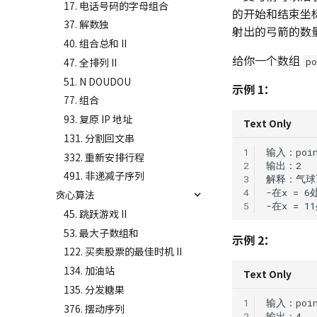
17. 电话号码的字母组合
的开始和结束坐
37. 解数独
射出的弓箭的数
40. 组合总和 II
给你一个数组
47. 全排列 II
po
51. N DOUDOU
示例 1：
77. 组合
93. 复原 IP 地址
Text Only
131. 分割回文串
1
332. 重新安排行程
2
491. 非递减子序列
3
4
贪心算法
5
45. 跳跃游戏 II
53. 最大子数组和
示例 2：
122. 买卖股票的最佳时机 II
134. 加油站
Text Only
135. 分发糖果
1
376. 摆动序列
2