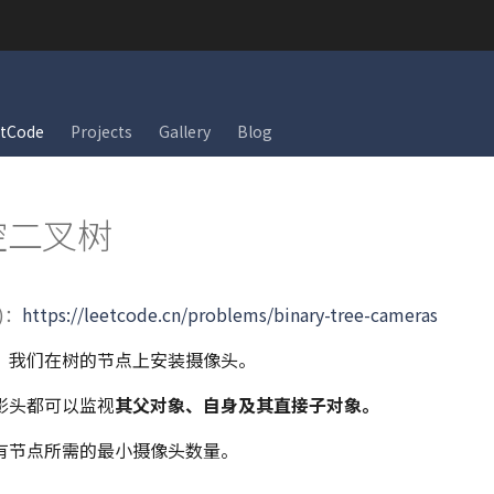
tCode
Projects
Gallery
Blog
监控二叉树
)：
https://leetcode.cn/problems/binary-tree-cameras
，我们在树的节点上安装摄像头。
影头都可以监视
其父对象、自身及其直接子对象。
有节点所需的最小摄像头数量。