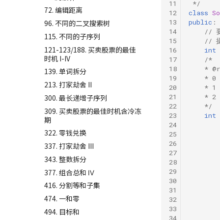
11
 */
72. 编辑距离
12
class
So
13
public
:
96. 不同的二叉搜索树
14
//
115. 不同的子序列
15
//
121-123/188. 买卖股票的最佳
16
int
时机 I-IV
17
/*
18
    * @
139. 单词拆分
19
    * 
213. 打家劫舍 II
20
    *
21
    * 
300. 最长递增子序列
22
    */
309. 买卖股票的最佳时机含冷冻
23
int
期
24
322. 零钱兑换
25
26
337. 打家劫舍 III
27
343. 整数拆分
28
29
377. 组合总和 Ⅳ
30
416. 分割等和子集
31
474. 一和零
32
33
494. 目标和
34