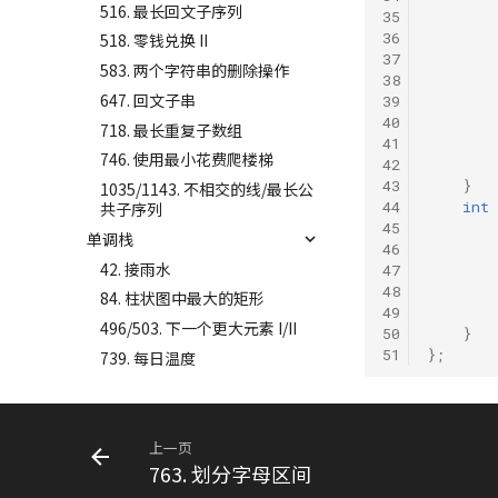
516. 最长回文子序列
35
36
518. 零钱兑换 II
37
583. 两个字符串的删除操作
38
647. 回文子串
39
40
718. 最长重复子数组
41
746. 使用最小花费爬楼梯
42
43
}
1035/1143. 不相交的线/最长公
44
int
共子序列
45
单调栈
46
42. 接雨水
47
48
84. 柱状图中最大的矩形
49
496/503. 下一个更大元素 I/II
50
}
51
};
739. 每日温度
上一页
763. 划分字母区间