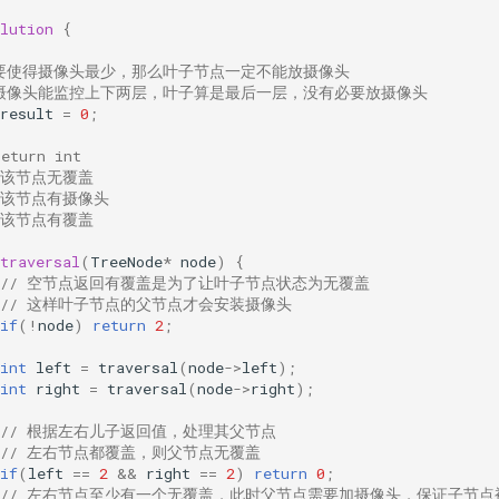
lution
{
 要使得摄像头最少，那么叶子节点一定不能放摄像头
 摄像头能监控上下两层，叶子算是最后一层，没有必要放摄像头
result
=
0
;
return int
0 该节点无覆盖
 1 该节点有摄像头
2 该节点有覆盖
traversal
(
TreeNode
*
node
)
{
// 空节点返回有覆盖是为了让叶子节点状态为无覆盖
// 这样叶子节点的父节点才会安装摄像头
if
(
!
node
)
return
2
;
int
left
=
traversal
(
node
->
left
);
int
right
=
traversal
(
node
->
right
);
// 根据左右儿子返回值，处理其父节点
// 左右节点都覆盖，则父节点无覆盖
if
(
left
==
2
&&
right
==
2
)
return
0
;
// 左右节点至少有一个无覆盖，此时父节点需要加摄像头，保证子节点