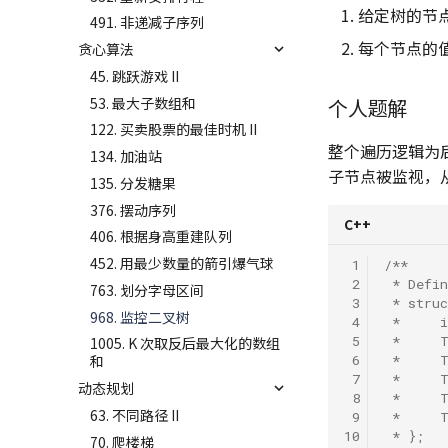
给定树的节
491. 非递减子序列
每个节点的值
贪心算法
45. 跳跃游戏 II
53. 最大子数组和
个人题解
122. 买卖股票的最佳时机 II
整个遍历逻辑为
134. 加油站
子节点被监视，
135. 分发糖果
376. 摆动序列
C++
406. 根据身高重建队列
452. 用最少数量的箭引爆气球
 1
/**
 2
 * Defin
763. 划分字母区间
 3
 * stru
968. 监控二叉树
 4
 *     i
 5
 *     
1005. K 次取反后最大化的数组
 6
 *     
和
 7
 *     
动态规划
 8
 *     
63. 不同路径 II
 9
 *     
10
 * };
70. 爬楼梯