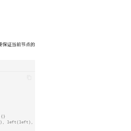
要保证当前节点的
 {}
x), left(left), right(right) {}