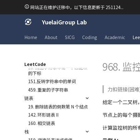
26. 删除有序数组中的重复项
网站正在维护迁移中，以下信息更新于 251124...
283. 移动零
844. 比较含退格的字符串
YuelaiGroup Lab
977. 有序数组的平方
模拟
Home
About
SICG
Coding
Academic
Lee
54. 螺旋矩阵
59. 螺旋矩阵 II
字符串
968. 
LeetCode
28. 找出字符串中第一个匹配项
的下标
151.反转字符串中的单词
力扣链接(困难
459. 重复的子字符串
链表
给定一个二叉树
19. 删除链表的倒数第 N 个结点
节点上的每个摄
142. 环形链表 II
160. 相交链表
计算监控树的所
栈
150. 逆波兰表达式求值