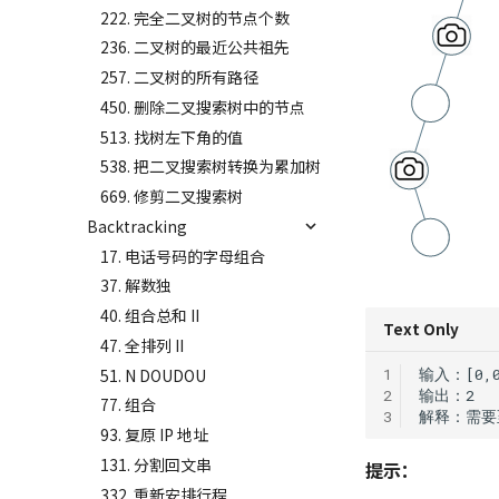
222. 完全二叉树的节点个数
236. 二叉树的最近公共祖先
257. 二叉树的所有路径
450. 删除二叉搜索树中的节点
513. 找树左下角的值
538. 把二叉搜索树转换为累加树
669. 修剪二叉搜索树
Backtracking
17. 电话号码的字母组合
37. 解数独
40. 组合总和 II
Text Only
47. 全排列 II
51. N DOUDOU
1
2
77. 组合
3
93. 复原 IP 地址
131. 分割回文串
提示：
332. 重新安排行程