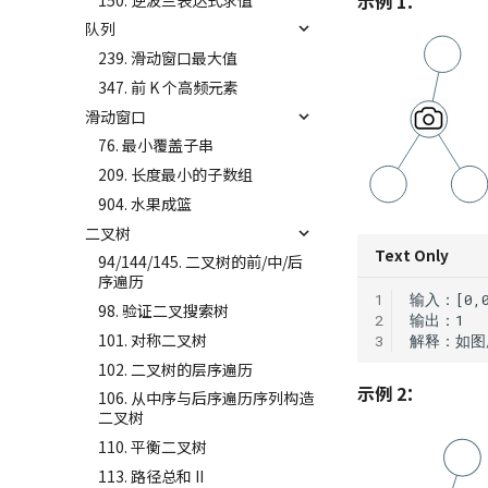
示例 1：
队列
239. 滑动窗口最大值
347. 前 K 个高频元素
滑动窗口
76. 最小覆盖子串
209. 长度最小的子数组
904. 水果成篮
二叉树
Text Only
94/144/145. 二叉树的前/中/后
序遍历
1
98. 验证二叉搜索树
2
101. 对称二叉树
3
102. 二叉树的层序遍历
示例 2：
106. 从中序与后序遍历序列构造
二叉树
110. 平衡二叉树
113. 路径总和 II