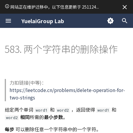
网站正在维护迁移中，以下信息更新于 251124...
正
YuelaiGroup Lab
在
关于我
macOS
数据结构与算法
Research
34. 在排序数组中查找元素的
15. 三数之和
54. 螺旋矩阵
28. 找出字符串中第一个匹配
19. 删除链表的倒数第 N 个结
150. 逆波兰表达式求值
239. 滑动窗口最大值
76. 最小覆盖子串
94/144/145. 二叉树的前/中/
17. 电话号码的字母组合
45. 跳跃游戏 II
个人题解
42. 接雨水
TodoList Server
「2025·成都行」
归档
macOS 使用技巧
Unix and Linux
前端开发
常用排序
Python 虚拟环境
C 语言复习笔记
C++ 笔记 | 第1课 C++ 的
LaTeX
线性代数
VASP 安装教程
Day 1
2025
公告
初
583. 两个字符串的删除操作
第一个和最后一个位置
项的下标
点
后序遍历
基本问题
始
关于悦来
Linux
Python
Writing
18. 四数之和
59. 螺旋矩阵 II
347. 前 K 个高频元素
209. 长度最小的子数组
37. 解数独
53. 最大子数组和
84. 柱状图中最大的矩形
RedisMQ
分类
方法一
简单配置一台 Ubuntu 开
后端开发
Python 笔记 | print 函数
C 语言期末考试常用函数
Markdown
泰勒级数
VASP 简明教程
Day 2
2024
技术
35. 搜索插入位置
151.反转字符串中的单词
142. 环形链表 II
98. 验证二叉搜索树
C++ 笔记 | 第2课 函数重载
化
Web
C
Mathematics
26. 删除有序数组中的重复项
904. 水果成篮
40. 组合总和 II
122. 买卖股票的最佳时机 II
496/503. 下一个更大元素 I/II
Rapid Authorization
方法二
CentOS7 Slurm 集群搭建
Python 笔记 | 常用数据类
stdout 按行缓冲
MkDocs 常用语法
微分方程手册
Day 3
日常
搜
69. x 的平方根
459. 重复的子字符串
160. 相交链表
101. 对称二叉树
C++ 笔记 | 第3课 类
力扣链接(中等)：
Cpp
Materials Science
283. 移动零
47. 全排列 II
134. 加油站
739. 每日温度
通过 VPN 隧道异地组网
Python 笔记 | input 函数
C 二维数组调试
Sympy 库计算矩阵行列式
Day 4
索
https://leetcode.cn/problems/delete-operation-for-
367. 有效的完全平方数
102. 二叉树的层序遍历
C++ 笔记 | 第4课 操作符
引
two-strings
844. 比较含退格的字符串
51. N DOUDOU
135. 分发糖果
Vim 学习笔记
Python 笔记 | 条件语句
擎
704. 二分查找
106. 从中序与后序遍历序列
C++ 笔记 | 第5课 类的继
给定两个单词
和
，返回使得
和
word1
word2
word1
构造二叉树
派生
977. 有序数组的平方
77. 组合
376. 摆动序列
Tmux 使用指南
Python 笔记 | 列表 list
相同
所需的
最小步数
。
word2
110. 平衡二叉树
C++ 笔记 | 第6课 模版
93. 复原 IP 地址
406. 根据身高重建队列
Linux 内核编译尝试
Python 笔记 | 字典 dict
每步
可以删除任意一个字符串中的一个字符。