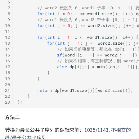
 6
 7
// word2 长度为 0，word1 子串 [0, i - 1
 8
for
(
int
i
=
0
;
i
<=
word1
.
size
();
i
++
)
d
 9
// word1 长度为 0，word2 中子串 [0, j - 
10
for
(
int
j
=
0
;
j
<=
word2
.
size
();
j
++
)
11
12
for
(
int
i
=
1
;
i
<=
word1
.
size
();
i
++
)
{
13
for
(
int
j
=
1
;
j
<=
word2
.
size
();
j
+
14
// 如果当前项相等，那么在 dp[i - 1
15
if
(
word1
[
i
-
1
]
==
word2
[
j
-
1
])
16
// 如果不相等，有三种情况，删 word1/
17
else
dp
[
i
][
j
]
=
min
({
dp
[
i
-
1
][
j
18
}
19
}
20
21
return
dp
[
word1
.
size
()][
word2
.
size
()];
22
}
23
};
方法二
转换为最长公共子序列的逻辑求解：
1035/1143. 不相交的
线/最长公共子序列