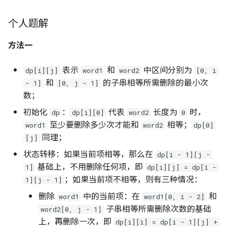
应对 OJ 系统的策略
Python 复制拷贝的六种方
个人题解
辨析
方法一
NumPy 方法速查表
表示
和
中区间分别为
dp[i][j]
word1
word2
[0, i
和
的子串相等所需删除的最小次
- 1]
[0, j - 1]
数；
初始化
：
代表
长度为
时，
dp
dp[i][0]
word2
0
至少要删除多少次才能和
相等；
word1
word2
dp[0]
同理；
[j]
状态转移：如果当前项相等，那么在
dp[i - 1][j -
基础上，不用删除任何项，即
1]
dp[i][j] = dp[i -
；如果当前项不相等，则有三种情况：
1][j - 1]
删除
中的当前项：在
和
word1
word1[0, i - 2]
子串相等所需删除次数的基础
word2[0, j - 1]
上，再删除一次，即
dp[i][i] = dp[i - 1][j] +