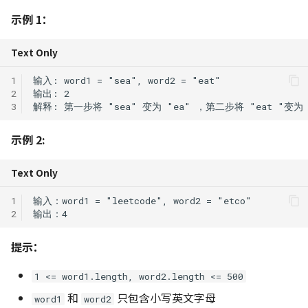
示例 1：
113. 路径总和 II
C++ 笔记 | 第7课 异常处理
131. 分割回文串
452. 用最少数量的箭引爆气
树莓派入门指南
Python 笔记 | 循环结构
球
Text Only
222. 完全二叉树的节点个数
C++ 笔记 | 第8课 流类库
332. 重新安排行程
USTC Linux 101
Python 笔记 | 函数定义与
入与输出
763. 划分字母区间
用
1
236. 二叉树的最近公共祖先
491. 非递减子序列
Linux 小手册
2
C++ 笔记 | Google C++ 
968. 监控二叉树
Python 笔记 | 使用模块
3
指南学习 命名约定
257. 二叉树的所有路径
1005. K 次取反后最大化的数
Python 笔记 | 面向对象
示例 2:
C++ 笔记 | 类数据成员 con
450. 删除二叉搜索树中的节
组和
static
点
Python 笔记 | 文件操作
Text Only
1
C++ 笔记｜类的应用实例
513. 找树左下角的值
Python 笔记 | 异常处理
2
链表封装
538. 把二叉搜索树转换为累
Python 笔记 | 高阶和匿名
提示：
C++ 实例 | 栈类模版
加树
数
1 <= word1.length, word2.length <= 500
C++ 期末考试复习
669. 修剪二叉搜索树
Python 笔记 | 常用库推荐
和
只包含小写英文字母
word1
word2