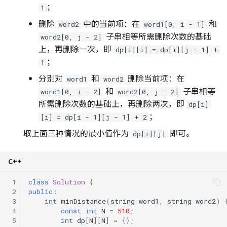
；
1
删除
中的当前项：在
和
word2
word1[0, i - 1]
子串相等所需删除次数的基础
word2[0, j - 2]
上，再删除一次，即
dp[i][i] = dp[i][j - 1] +
；
1
分别对
和
删除当前项：在
word1
word2
和
子串相等
word1[0, i - 2]
word2[0, j - 2]
所需删除次数的基础上，再删除两次，即
dp[i]
；
[i] = dp[i - 1][j - 1] + 2
取上面三种情况的最小值作为
即可。
dp[i][j]
C++
 1
class
Solution
{
 2
public
:
 3
int
minDistance
(
string
word1
,
string
word2
)
 4
const
int
N
=
510
;
 5
int
dp
[
N
][
N
]
=
{};