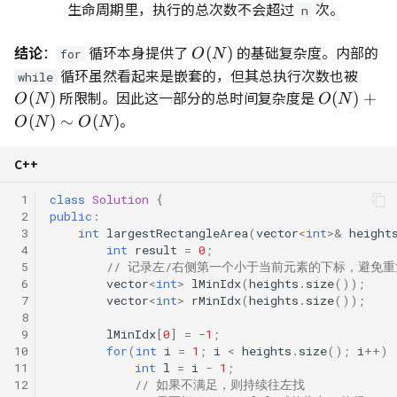
生命周期里，执行的总次数不会超过
次。
n
结论
：
循环本身提供了
O(N)
的基础复杂度。内部的
(
)
for
O
N
循环虽然看起来是嵌套的，但其总执行次数也被
O(N)
while
所限制。因此这一部分的总时间复杂度是
O(N)
(
)
(
)
+
O
N
O
N
+
。
(
)
∼
(
)
O
N
O
N
O(N)
\sim
C++
O(N)
 1
class
Solution
{
 2
public
:
 3
int
largestRectangleArea
(
vector
<
int
>&
height
 4
int
result
=
0
;
 5
// 记录左/右侧第一个小于当前元素的下标，避免
 6
vector
<
int
>
lMinIdx
(
heights
.
size
());
 7
vector
<
int
>
rMinIdx
(
heights
.
size
());
 8
 9
lMinIdx
[
0
]
=
-1
;
10
for
(
int
i
=
1
;
i
<
heights
.
size
();
i
++
)
11
int
l
=
i
-
1
;
12
// 如果不满足，则持续往左找