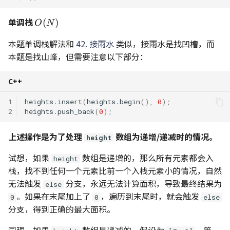
单调栈
O(N)
(
)
O
N
本题单调栈解法和
42. 接雨水
类似，接雨水是找凹槽，而
本题是找山峰，但需要注意以下部分：
C++
1
heights
.
insert
(
heights
.
begin
(),
0
);
2
heights
.
push_back
(
0
);
上述操作是为了处理
数组为递增/递减时的情况。
height
试想，如果
数组是递增的，那么所有元素都会入
height
栈，找不到任何一个元素比前一个入栈元素小的情况，自然
无法触发
分支，永远无法计算面积，导致最终结果为
else
。如果在末尾加上了
，遍历到末尾时，就会触发
0
0
else
分支，得到正确的最大面积。
同理，如果
数组是递减的，假设为
，第一