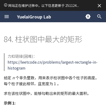
网站正在维护迁移中，以下信息更新于 251124...
正
YuelaiGroup Lab
在
关于我
macOS
数据结构与算法
Research
34. 在排序数组中查找元素的
15. 三数之和
54. 螺旋矩阵
28. 找出字符串中第一个匹配
19. 删除链表的倒数第 N 个结
150. 逆波兰表达式求值
239. 滑动窗口最大值
76. 最小覆盖子串
94/144/145. 二叉树的前/中/
17. 电话号码的字母组合
45. 跳跃游戏 II
63. 不同路径 II
个人题解
TodoList Server
「2025·成都行」
归档
macOS 使用技巧
Unix and Linux
前端开发
常用排序
Python 虚拟环境
C 语言复习笔记
C++ 笔记 | 第1课 C++ 的
LaTeX
线性代数
VASP 安装教程
Day 1
2025
公告
初
84. 柱状图中最大的矩形
第一个和最后一个位置
项的下标
点
后序遍历
基本问题
始
2
关于悦来
Linux
Python
Writing
18. 四数之和
59. 螺旋矩阵 II
347. 前 K 个高频元素
209. 长度最小的子数组
37. 解数独
53. 最大子数组和
70. 爬楼梯
RedisMQ
分类
暴力法
O(N^2)
简单配置一台 Ubuntu 开
后端开发
Python 笔记 | print 函数
C 语言期末考试常用函数
Markdown
泰勒级数
VASP 简明教程
Day 2
2024
技术
(
)
O
N
35. 搜索插入位置
151.反转字符串中的单词
142. 环形链表 II
98. 验证二叉搜索树
C++ 笔记 | 第2课 函数重载
化
Web
C
Mathematics
26. 删除有序数组中的重复项
904. 水果成篮
40. 组合总和 II
122. 买卖股票的最佳时机 II
72. 编辑距离
Rapid Authorization
CentOS7 Slurm 集群搭建
Python 笔记 | 常用数据类
stdout 按行缓冲
MkDocs 常用语法
微分方程手册
Day 3
日常
双指针的优化
O(N)
力扣链接(困难)：
(
)
O
N
搜
69. x 的平方根
459. 重复的子字符串
160. 相交链表
101. 对称二叉树
C++ 笔记 | 第3课 类
https://leetcode.cn/problems/largest-rectangle-in-
Cpp
Materials Science
283. 移动零
47. 全排列 II
134. 加油站
96. 不同的二叉搜索树
通过 VPN 隧道异地组网
Python 笔记 | input 函数
C 二维数组调试
Sympy 库计算矩阵行列式
Day 4
索
单调栈
histogram
O(N)
(
)
O
N
367. 有效的完全平方数
102. 二叉树的层序遍历
C++ 笔记 | 第4课 操作符
引
给定
n
个非负整数，用来表示柱状图中各个柱子的高度。
844. 比较含退格的字符串
51. N DOUDOU
135. 分发糖果
115. 不同的子序列
Vim 学习笔记
Python 笔记 | 条件语句
每个柱子彼此相邻，且宽度为 1 。
擎
704. 二分查找
106. 从中序与后序遍历序列
C++ 笔记 | 第5课 类的继
构造二叉树
派生
977. 有序数组的平方
77. 组合
376. 摆动序列
121-123/188. 买卖股票的最
Tmux 使用指南
Python 笔记 | 列表 list
求在该柱状图中，能够勾勒出来的矩形的最大面积。
佳时机 I-IV
110. 平衡二叉树
C++ 笔记 | 第6课 模版
93. 复原 IP 地址
406. 根据身高重建队列
Linux 内核编译尝试
Python 笔记 | 字典 dict
示例 1: