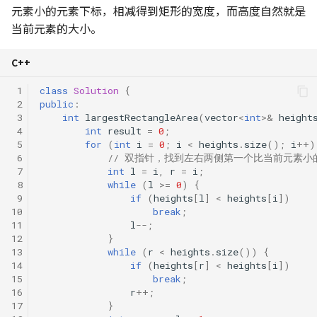
元素小的元素下标，相减得到矩形的宽度，而高度自然就是
当前元素的大小。
C++
 1
class
Solution
{
 2
public
:
 3
int
largestRectangleArea
(
vector
<
int
>&
height
 4
int
result
=
0
;
 5
for
(
int
i
=
0
;
i
<
heights
.
size
();
i
++
)
 6
// 双指针，找到左右两侧第一个比当前元素小
 7
int
l
=
i
,
r
=
i
;
 8
while
(
l
>=
0
)
{
 9
if
(
heights
[
l
]
<
heights
[
i
])
10
break
;
11
l
--
;
12
}
13
while
(
r
<
heights
.
size
())
{
14
if
(
heights
[
r
]
<
heights
[
i
])
15
break
;
16
r
++
;
17
}