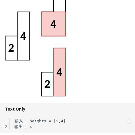
应对 OJ 系统的策略
474. 一和零
Python 复制拷贝的六种方
辨析
494. 目标和
NumPy 方法速查表
516. 最长回文子序列
518. 零钱兑换 II
583. 两个字符串的删除操作
647. 回文子串
718. 最长重复子数组
Text Only
746. 使用最小花费爬楼梯
1
1035/1143. 不相交的线/最长
2
公共子序列