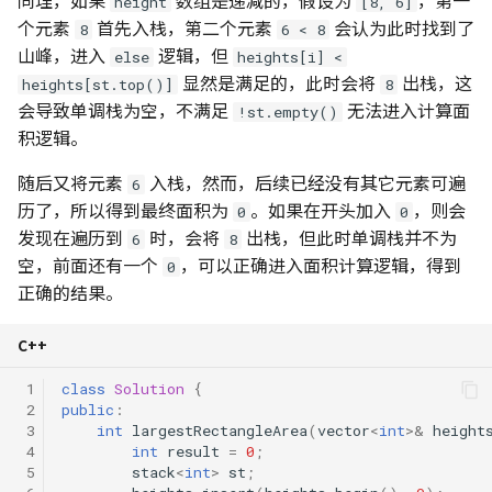
height
[8, 6]
个元素
首先入栈，第二个元素
会认为此时找到了
8
6 < 8
山峰，进入
逻辑，但
else
heights[i] <
显然是满足的，此时会将
出栈，这
heights[st.top()]
8
会导致单调栈为空，不满足
无法进入计算面
!st.empty()
积逻辑。
随后又将元素
入栈，然而，后续已经没有其它元素可遍
6
历了，所以得到最终面积为
。如果在开头加入
，则会
0
0
发现在遍历到
时，会将
出栈，但此时单调栈并不为
6
8
空，前面还有一个
，可以正确进入面积计算逻辑，得到
0
正确的结果。
C++
 1
class
Solution
{
 2
public
:
 3
int
largestRectangleArea
(
vector
<
int
>&
height
 4
int
result
=
0
;
 5
stack
<
int
>
st
;