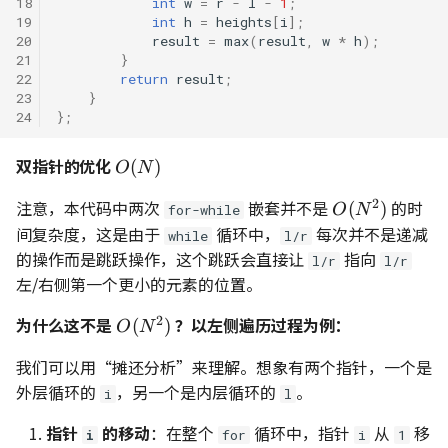
18
int
w
=
r
-
l
-
1
;
19
int
h
=
heights
[
i
];
20
result
=
max
(
result
,
w
*
h
);
21
}
22
return
result
;
23
}
24
};
双指针的优化
O(N)
(
)
O
N
2
注意，本代码中两次
嵌套并不是
O(N^2)
的时
(
)
for-while
O
N
间复杂度，这是由于
循环中，
每次并不是递减
while
l/r
的操作而是跳跃操作，这个跳跃会直接让
指向
l/r
l/r
左/右侧第一个更小的元素的位置。
2
为什么这不是
O(N^2)
？以左侧遍历过程为例：
(
)
O
N
我们可以用“摊还分析”来理解。想象有两个指针，一个是
外层循环的
，另一个是内层循环的
。
i
l
指针
的移动
：在整个
循环中，指针
从
移
i
for
i
1