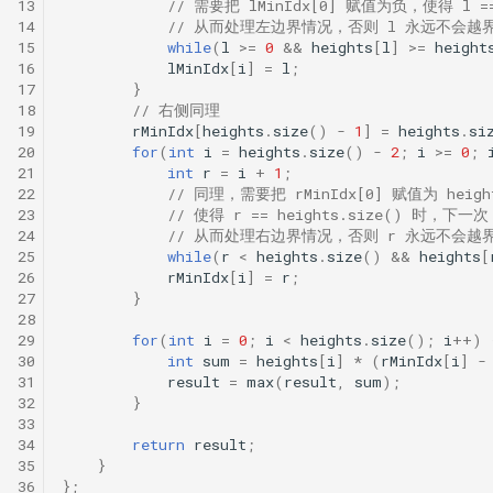
13
// 需要把 lMinIdx[0] 赋值为负，使得 l =
14
// 从而处理左边界情况，否则 l 永远不会越
15
while
(
l
>=
0
&&
heights
[
l
]
>=
height
16
lMinIdx
[
i
]
=
l
;
17
}
18
// 右侧同理
19
rMinIdx
[
heights
.
size
()
-
1
]
=
heights
.
si
20
for
(
int
i
=
heights
.
size
()
-
2
;
i
>=
0
;
21
int
r
=
i
+
1
;
22
// 同理，需要把 rMinIdx[0] 赋值为 height
23
// 使得 r == heights.size() 时，下一次 
24
// 从而处理右边界情况，否则 r 永远不会越
25
while
(
r
<
heights
.
size
()
&&
heights
[
26
rMinIdx
[
i
]
=
r
;
27
}
28
29
for
(
int
i
=
0
;
i
<
heights
.
size
();
i
++
)
30
int
sum
=
heights
[
i
]
*
(
rMinIdx
[
i
]
-
31
result
=
max
(
result
,
sum
);
32
}
33
34
return
result
;
35
}
36
};