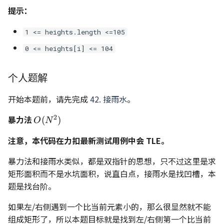
提示：
1 <= heights.length <=105
0 <= heights[i] <= 104
个人题解
开始本题前，请先完成
42. 接雨水
。
2
暴力法
O(N^2)
(
)
O
N
注意，本代码在力扣最新测试用例中会 TLE。
暴力法和接雨水类似，都是双指针的思想，只不过这里是求
矩形面积而不是水坑面积，说直白点，接雨水是找凹槽，本
题是找台阶。
如果左/右侧遇到一个比当前元素小的，那么很显然就不能
组成矩形了，所以本题目标就是找到左/右侧第一个比当前