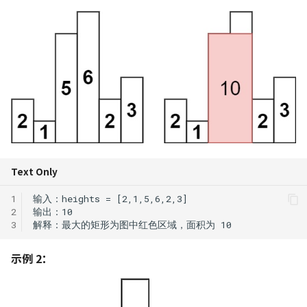
139. 单词拆分
113. 路径总和 II
C++ 笔记 | 第7课 异常处理
131. 分割回文串
452. 用最少数量的箭引爆气
树莓派入门指南
Python 笔记 | 循环结构
球
213. 打家劫舍 II
222. 完全二叉树的节点个数
C++ 笔记 | 第8课 流类库
332. 重新安排行程
USTC Linux 101
Python 笔记 | 函数定义与
入与输出
763. 划分字母区间
300. 最长递增子序列
用
236. 二叉树的最近公共祖先
491. 非递减子序列
Linux 小手册
C++ 笔记 | Google C++ 
968. 监控二叉树
309. 买卖股票的最佳时机含
Python 笔记 | 使用模块
指南学习 命名约定
257. 二叉树的所有路径
冷冻期
1005. K 次取反后最大化的数
Python 笔记 | 面向对象
C++ 笔记 | 类数据成员 con
450. 删除二叉搜索树中的节
组和
322. 零钱兑换
static
点
Python 笔记 | 文件操作
Text Only
337. 打家劫舍 III
1
C++ 笔记｜类的应用实例
513. 找树左下角的值
Python 笔记 | 异常处理
2
链表封装
343. 整数拆分
3
538. 把二叉搜索树转换为累
Python 笔记 | 高阶和匿名
C++ 实例 | 栈类模版
加树
377. 组合总和 Ⅳ
数
示例 2：
C++ 期末考试复习
669. 修剪二叉搜索树
416. 分割等和子集
Python 笔记 | 常用库推荐