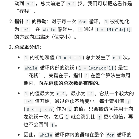
动到
，总共前进了
步。我们可以把这看作是
n-1
n-1
“存钱”。
指针
的移动
：对于每一次
循环，
被初始化
l
for
l
为
。在
循环中，
通过
i-1
while
l
l = lMinIdx[l]
的方式向左跳跃（值变小）。
总成本分析
：
的初始赋值 (
) 总共发生了
次。
l
l = i - 1
n-1
循环内部的跳跃 (
) 是在
while
l = lMinIdx[l]
“花钱”。关键在于，指针
在整个算法生命周
l
期内，
向左跳跃的总次数是有限的
。
的值最大为
，最小为
。它从一个较大的
l
n-2
-1
值开始，通过跳跃不断变小。每个索引值
i-1
j
(
) 作为
的值，只会被访问并用于向
0 <= j < n
l
左跳跃一次。之后
就会跳到比
更小的值，再
l
j
也不会回到
。
j
因此，
循环体内的语句在整个
循环的
while
for