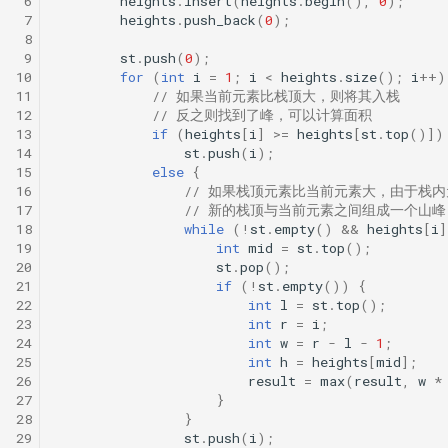
 6
heights
.
insert
(
heights
.
begin
(),
0
);
 7
heights
.
push_back
(
0
);
 8
 9
st
.
push
(
0
);
10
for
(
int
i
=
1
;
i
<
heights
.
size
();
i
++
)
11
// 如果当前元素比栈顶大，则将其入栈
12
// 反之则找到了峰，可以计算面积
13
if
(
heights
[
i
]
>=
heights
[
st
.
top
()])
14
st
.
push
(
i
);
15
else
{
16
// 如果栈顶元素比当前元素大，由于栈
17
// 新的栈顶与当前元素之间组成一个山峰
18
while
(
!
st
.
empty
()
&&
heights
[
i
]
19
int
mid
=
st
.
top
();
20
st
.
pop
();
21
if
(
!
st
.
empty
())
{
22
int
l
=
st
.
top
();
23
int
r
=
i
;
24
int
w
=
r
-
l
-
1
;
25
int
h
=
heights
[
mid
];
26
result
=
max
(
result
,
w
*
27
}
28
}
29
st
.
push
(
i
);