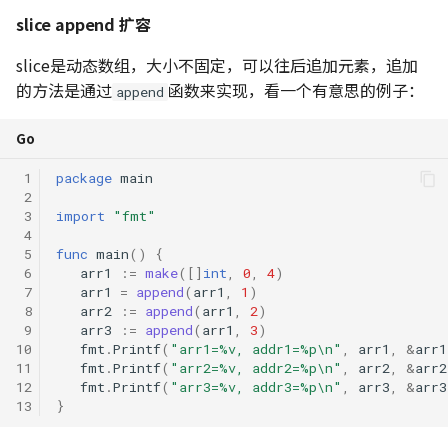
slice append 扩容
slice是动态数组，大小不固定，可以往后追加元素，追加
的方法是通过
函数来实现，看一个有意思的例子：
append
Go
 1
package
main
 2
 3
import
"fmt"
 4
 5
func
main
()
{
 6
arr1
:=
make
([]
int
,
0
,
4
)
 7
arr1
=
append
(
arr1
,
1
)
 8
arr2
:=
append
(
arr1
,
2
)
 9
arr3
:=
append
(
arr1
,
3
)
10
fmt
.
Printf
(
"arr1=%v, addr1=%p\n"
,
arr1
,
&
arr1
11
fmt
.
Printf
(
"arr2=%v, addr2=%p\n"
,
arr2
,
&
arr2
12
fmt
.
Printf
(
"arr3=%v, addr3=%p\n"
,
arr3
,
&
arr3
13
}