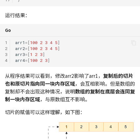
运行结果：
Go
1
arr1
=[
100
2
3
4
5
]
2
arr2
=[
100
2
3
4
5
]
3
arr3
=[
1
2
3
]
4
arr4
=[
100
2
3
]
从程序结果可以看到，修改arr2影响了arr1，
复制后的切片
也和原切片指向同一块内存区域
，会互相影响。但是数组的
复制却不会出现这种情况，说明
数组的复制在底层会连同复
制一块内存区域
，与原数组互不影响。
切片的赋值可以这样理解，如下图：