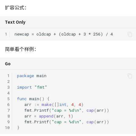
扩容公式：
Text Only
1
简单看个样例：
Go
 1
package
main
 2
 3
import
"fmt"
 4
 5
func
main
()
{
 6
arr
:=
make
([]
int
,
4
,
4
)
 7
fmt
.
Printf
(
"cap = %d\n"
,
cap
(
arr
))
 8
arr
=
append
(
arr
,
1
)
 9
fmt
.
Printf
(
"cap = %d\n"
,
cap
(
arr
))
10
}