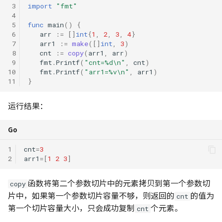
 3
import
"fmt"
 4
 5
func
main
()
{
 6
arr
:=
[]
int
{
1
,
2
,
3
,
4
}
 7
arr1
:=
make
([]
int
,
3
)
 8
cnt
:=
copy
(
arr1
,
arr
)
 9
fmt
.
Printf
(
"cnt=%d\n"
,
cnt
)
10
fmt
.
Printf
(
"arr1=%v\n"
,
arr1
)
11
}
运行结果：
Go
1
cnt
=
3
2
arr1
=[
1
2
3
]
函数将第二个参数切片中的元素拷贝到第一个参数切
copy
片中，如果第一个参数切片容量不够，则返回的
的值为
cnt
第一个切片容量大小，只会成功复制
个元素。
cnt