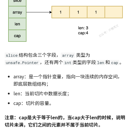
应对 OJ 系统的策略
Python 复制拷贝的六种方
474. 一和零
Go语言异常捕获
辨析
494. 目标和
Go语言依赖管理
NumPy 方法速查表
516. 最长回文子序列
518. 零钱兑换 II
结构包含三个字段，
类型为
slice
array
，还有两个
类型的字段
和
。
unsafe.Pointer
int
len
cap
583. 两个字符串的删除操
array：是一个指针变量，指向一块连续的内存空间，
647. 回文子串
即底层数组结构；
718. 最长重复子数组
len：当前切片中数据长度；
cap：切片的容量。
746. 使用最小花费爬楼梯
注意：cap是大于等于len的，当cap大于len的时候，说明
1035/1143. 不相交的线/
切片未满，它们之间的元素并不属于当前切片。
公共子序列