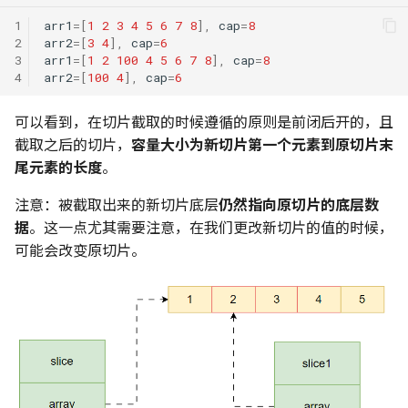
1
arr1
=[
1
2
3
4
5
6
7
8
],
cap
=
8
2
arr2
=[
3
4
],
cap
=
6
3
arr1
=[
1
2
100
4
5
6
7
8
],
cap
=
8
4
arr2
=[
100
4
],
cap
=
6
可以看到，在切片截取的时候遵循的原则是前闭后开的，且
截取之后的切片，
容量大小为新切片第一个元素到原切片末
尾元素的长度
。
注意：被截取出来的新切片底层
仍然指向原切片的底层数
据
。这一点尤其需要注意，在我们更改新切片的值的时候，
可能会改变原切片。