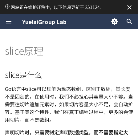
网站正在维护迁移中，以下信息更新于 251124...
正
YuelaiGroup Lab
在
关于我
macOS 使用技巧
Unix and Linux
CSS
Golang 速成 | 引言
Go语言结构
并发概述
slice是什么
NSQ
数据结构与算法
Research
二分查找
TodoList Server
「2025·成都行」
归档
Linux 手册 | 终端快捷键
CSS 选择器手册
常用排序
Python 虚拟环境
C 语言复习笔记
C++ 笔记 | 第1课 C++ 的
LaTeX
线性代数
VASP 安装教程
34. 在排序数组中查找元素
15. 三数之和
54. 螺旋矩阵
28. 找出字符串中第一个匹
19. 删除链表的倒数第 N 
150. 逆波兰表达式求值
239. 滑动窗口最大值
76. 最小覆盖子串
94/144/145. 二叉树的前/中
17. 电话号码的字母组合
45. 跳跃游戏 II
63. 不同路径 II
42. 接雨水
Day 1
2025
公告
欢迎
初
slice原理
基本问题
第一个和最后一个位置
项的下标
点
后序遍历
始
关于悦来
简单配置一台 Ubuntu 开发机
Golang 速成 | 初见语法
Go语言命名规范
Goroutine
slice的数据结构
Python
Writing
双指针
RedisMQ
分类
Linux 手册 | 文件管理命令
Python 笔记 | print 函数
C 语言期末考试常用函数
Markdown
泰勒级数
VASP 简明教程
18. 四数之和
59. 螺旋矩阵 II
347. 前 K 个高频元素
209. 长度最小的子数组
37. 解数独
53. 最大子数组和
70. 爬楼梯
84. 柱状图中最大的矩形
Day 2
2024
技术
初识 Linux
C++ 笔记 | 第2课 函数重载
35. 搜索插入位置
151.反转字符串中的单词
142. 环形链表 II
98. 验证二叉搜索树
化
CentOS7 Slurm 集群搭建
Golang 速成 | 变量及常量
Go语言变量
Channel
slice初始化
C
Mathematics
模拟
Rapid Authorization
Linux 手册 | 用户管理命令
Python 笔记 | 常用数据类
stdout 按行缓冲
MkDocs 常用语法
微分方程手册
26. 删除有序数组中的重复
904. 水果成篮
40. 组合总和 II
122. 买卖股票的最佳时机 I
72. 编辑距离
496/503. 下一个更大元素 I/
Day 3
日常
个性化配置与建站体验
slice是什么
搜
C++ 笔记 | 第3课 类
69. x 的平方根
459. 重复的子字符串
160. 相交链表
101. 对称二叉树
通过 VPN 隧道异地组网
Golang 速成 | 函数及引用
Go语言常量
sync包
slice操作
Cpp
Materials Science
字符串
Linux 手册 | 压缩命令
Python 笔记 | input 函数
C 二维数组调试
Sympy 库计算矩阵行列式
283. 移动零
47. 全排列 II
134. 加油站
96. 不同的二叉搜索树
739. 每日温度
Day 4
软件安装与文件操作
索
Go语言中slice可以理解为动态数组，区别于数组，其长度
C++ 笔记 | 第4课 操作符
367. 有效的完全平方数
102. 二叉树的层序遍历
不是固定的，在使用时，我们不必担心其容量大小不够。当
引
Vim 学习笔记
Golang 速成 | defer
Go语言运算符
Select
链表
slice截取
Linux 手册 | 查找命令
Python 笔记 | 条件语句
844. 比较含退格的字符串
51. N DOUDOU
135. 分发糖果
115. 不同的子序列
进程、前后台、服务与
需要往切片追加元素时，如果切片容量大小不足，会自动扩
擎
C++ 笔记 | 第5课 类的继
704. 二分查找
106. 从中序与后序遍历序
例行性任务
容。基于其这个特性，我们在真正编程过程中，更多的会使
派生
构造二叉树
Tmux 使用指南
Golang 速成 | slice 和 map
Go语言结构体
Context
栈
slice复制
Python 笔记 | 列表 list
977. 有序数组的平方
77. 组合
376. 摆动序列
121-123/188. 买卖股票的
用切片，而不是数组。
佳时机 I-IV
用户与用户组、文件权
声明切片时，只需要制定声明数据类型，而
C++ 笔记 | 第6课 模版
110. 平衡二叉树
限、文件系统层次结构
不需要指定大
Linux 内核编译尝试
Golang 速成 | 面向对象特征
Go语言数组与切片
定时器
队列
slice append 扩容
Python 笔记 | 字典 dict
93. 复原 IP 地址
406. 根据身高重建队列