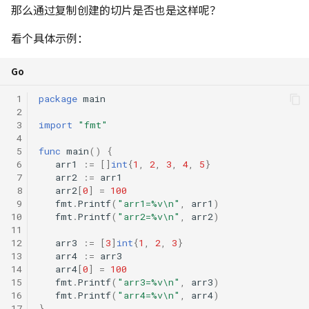
那么通过复制创建的切片是否也是这样呢？
看个具体示例：
Go
 1
package
main
 2
 3
import
"fmt"
 4
 5
func
main
()
{
 6
arr1
:=
[]
int
{
1
,
2
,
3
,
4
,
5
}
 7
arr2
:=
arr1
 8
arr2
[
0
]
=
100
 9
fmt
.
Printf
(
"arr1=%v\n"
,
arr1
)
10
fmt
.
Printf
(
"arr2=%v\n"
,
arr2
)
11
12
arr3
:=
[
3
]
int
{
1
,
2
,
3
}
13
arr4
:=
arr3
14
arr4
[
0
]
=
100
15
fmt
.
Printf
(
"arr3=%v\n"
,
arr3
)
16
fmt
.
Printf
(
"arr4=%v\n"
,
arr4
)
17
}