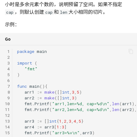
小时是多余元素个数的，说明预留了空间。如果不指定
，则默认创建
和
大小相同的切片。
cap
cap
len
示例：
Go
 1
package
main
 2
 3
import
(
 4
"fmt"
 5
)
 6
 7
func
main
(){
 8
arr1
:=
make
([]
int
,
3
,
5
)
 9
arr2
:=
make
([]
int
,
3
)
10
fmt
.
Printf
(
"arr1,len=%d, cap=%d\n"
,
len
(
arr1
),
11
fmt
.
Printf
(
"arr2,len=%d, cap=%d\n"
,
len
(
arr2
),
12
13
arr3
:=
[]
int
{
1
,
2
,
3
,
4
,
5
}
14
arr4
:=
arr3
[
1
:
3
]
15
fmt
.
Printf
(
"arr3=%v\n"
,
arr3
)