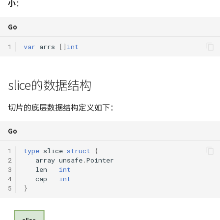
小
：
139. 单词拆分
C++ 笔记 | 第7课 异常处理
113. 路径总和 II
网络、文本处理工具与
树莓派入门指南
Golang 速成 | reflect 反射
Go语言Map
协程池
滑动窗口
slice完全复制
Python 笔记 | 循环结构
131. 分割回文串
452. 用最少数量的箭引爆
Shell 脚本
球
213. 打家劫舍 II
Go
C++ 笔记 | 第8课 流类库
222. 完全二叉树的节点个
USTC Linux 101
Golang 速成 | 泛型
Go语言条件语句
反射
二叉树
Python 笔记 | 函数定义与
332. 重新安排行程
1
var
arrs
[]
int
入与输出
Linux 上的编程
用
763. 划分字母区间
300. 最长递增子序列
236. 二叉树的最近公共祖
Linux 小手册
Golang 速成 | 结构体标签
Go语言循环
泛型
Backtracking
491. 非递减子序列
C++ 笔记 | Google C++ 
Docker
Python 笔记 | 使用模块
968. 监控二叉树
309. 买卖股票的最佳时机
slice的数据结构
指南学习 命名约定
257. 二叉树的所有路径
冷冻期
Go语言指针
贪心算法
Shell 高级文本处理与
Python 笔记 | 面向对象
1005. K 次取反后最大化
切片的底层数据结构定义如下：
C++ 笔记 | 类数据成员 con
正则表达式
450. 删除二叉搜索树中的
组和
322. 零钱兑换
Go语言函数
动态规划
static
点
Python 笔记 | 文件操作
Go
Windows Subsystem f
337. 打家劫舍 III
Go语言方法
单调栈
C++ 笔记｜类的应用实例
Linux
513. 找树左下角的值
Python 笔记 | 异常处理
1
type
slice
struct
{
链表封装
343. 整数拆分
Go语言接口
2
array
unsafe
.
Pointer
附录
3
len
int
538. 把二叉搜索树转换为
Python 笔记 | 高阶和匿名
4
cap
int
C++ 实例 | 栈类模版
加树
数
377. 组合总和 Ⅳ
Go语言error
5
}
负一：计划规格
C++ 期末考试复习
669. 修剪二叉搜索树
Python 笔记 | 常用库推荐
416. 分割等和子集
Go语言defer