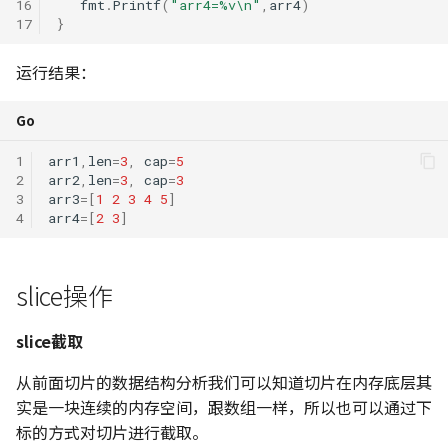
16
fmt
.
Printf
(
"arr4=%v\n"
,
arr4
)
17
}
运行结果：
Go
1
arr1
,
len
=
3
,
cap
=
5
2
arr2
,
len
=
3
,
cap
=
3
3
arr3
=[
1
2
3
4
5
]
4
arr4
=[
2
3
]
slice操作
slice截取
从前面切片的数据结构分析我们可以知道切片在内存底层其
实是一块连续的内存空间，跟数组一样，所以也可以通过下
标的方式对切片进行截取。