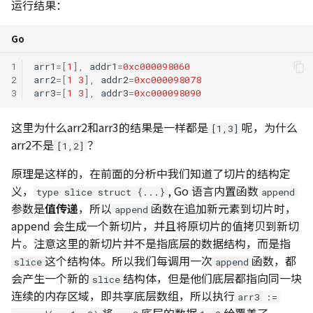
运行结果：
Go
1
arr1
=[
1
],
addr1
=
0xc000098060
2
arr2
=[
1
3
],
addr2
=
0xc000098078
3
arr3
=[
1
3
],
addr3
=
0xc000098090
这里为什么arr2和arr3的结果是一样都是
呢，为什么
[1,3]
arr2不是
？
[1,2]
原理是这样的，在前面的分析中我们知道了切片的结构定
义，
, Go 语言内置函数
type slice struct {...}
append
参数是
值传递
，所以
函数在追加新元素到切片时，
append
append 会生成一个新切片，并且将原切片的值拷贝到新切
片。注意这里的新切片并不是指底层的数据结构，而是指
这个结构体。所以我们每调用一次
函数，都
slice
append
会产生一个新的
结构体，但是他们底层都指向同一块
slice
连续的内存区域，即共享底层数组，所以执行
arr3 :=
将
底层的数据
给覆盖了。