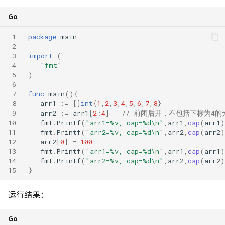
Go
 1
package
main
 2
 3
import
(
 4
"fmt"
 5
)
 6
 7
func
main
(){
 8
arr1
:=
[]
int
{
1
,
2
,
3
,
4
,
5
,
6
,
7
,
8
}
 9
arr2
:=
arr1
[
2
:
4
]
// 前闭后开，不包括下标为4的
10
fmt
.
Printf
(
"arr1=%v, cap=%d\n"
,
arr1
,
cap
(
arr1
)
11
fmt
.
Printf
(
"arr2=%v, cap=%d\n"
,
arr2
,
cap
(
arr2
)
12
arr2
[
0
]
=
100
13
fmt
.
Printf
(
"arr1=%v, cap=%d\n"
,
arr1
,
cap
(
arr1
)
14
fmt
.
Printf
(
"arr2=%v, cap=%d\n"
,
arr2
,
cap
(
arr2
)
15
}
运行结果：
Go